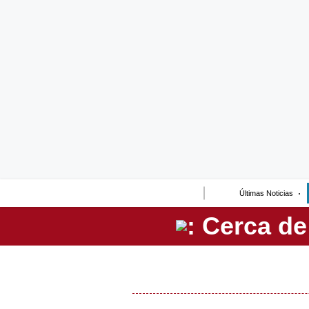
Lo último
Peru Quiosco
Portada
Empresas
Management & Empleo
Economía
Últimas Noticias
Mercados
Perú
Política
Tu Dinero