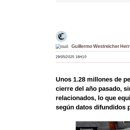
Estilos
Únete a nuestro canal
Mundo
EEUU
México
Guillermo Westreicher Herr
España
29/05/2025 18H10
Internacional
Tecnología
Unos 1.28 millones de 
Club del Suscriptor
cierre del año pasado, si
relacionados, lo que equi
Mix
según datos difundidos 
G de Gestión
Notas Contratadas