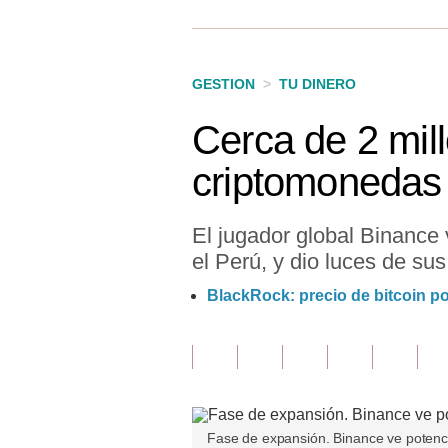
Finanzas Personales
Inmobiliarias
GESTION
>
TU DINERO
Plus G
Cerca de 2 mil
Opinión
criptomonedas a
Editorial
Pregunta de hoy
El jugador global Binance
el Perú, y dio luces de sus
Blogs
BlackRock: precio de bitcoin po
Tendencias
Lujo
Viajes
Moda
Fase de expansión. Binance ve potenci