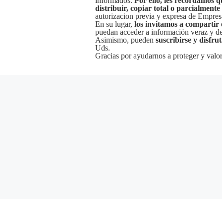
informados.
Por ello, les recordamos q
distribuir, copiar total o parcialmente
autorizacion previa y expresa de Empre
En su lugar,
los invitamos a compartir 
puedan acceder a información veraz y de 
Asimismo, pueden
suscribirse y disfru
Uds.
Gracias por ayudarnos a proteger y valor