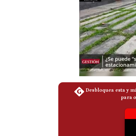
Podcast
Gestión TV
Videos
Fotogalerías
gestion.pe
¿quiénes
Somos?
Términos
Y
Condiciones
Política
De
Privacidad
Politica