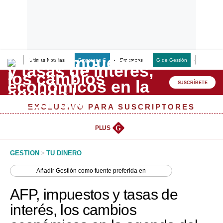
Últimas Noticias
Empresas G
Empresas
G de Gestión
Finanzas
Lo último
Peru Quiosco
SUSCRÍBETE
Portada
EXCLUSIVO PARA SUSCRIPTORES
Empresas
PLUS
G
Management & Empleo
GESTION
>
TU DINERO
Economía
Añadir
Gestión
como fuente preferida en
Mercados
AFP, impuestos y tasas de
Perú
interés, los cambios
Política