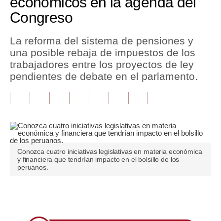
económicos en la agenda del
Congreso
Tu Dinero
Finanzas Personales
La reforma del sistema de pensiones y
una posible rebaja de impuestos de los
Inmobiliarias
trabajadores entre los proyectos de ley
pendientes de debate en el parlamento.
Plus G
Opinión
Editorial
Pregunta de hoy
Conozca cuatro iniciativas legislativas en materia económica
Blogs
y financiera que tendrían impacto en el bolsillo de los
peruanos.
Tendencias
Lujo
Únete a nuestro canal
Viajes