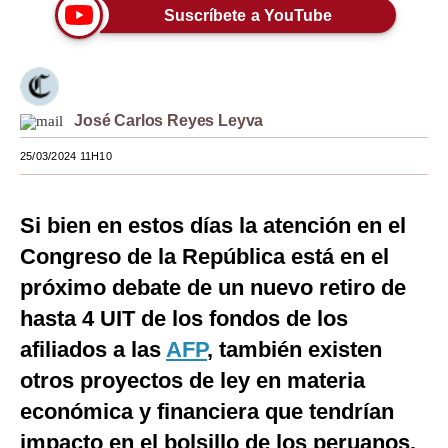
Suscríbete a YouTube
Moda
Estilos
Mundo
José Carlos Reyes Leyva
EEUU
25/03/2024 11H10
México
Si bien en estos días la atención en el
España
Congreso de la República está en el
Internacional
próximo debate de un nuevo retiro de
Tecnología
hasta 4 UIT de los fondos de los
afiliados a las
AFP
, también existen
Club del Suscriptor
otros proyectos de ley en materia
Mix
económica y financiera que tendrían
G de Gestión
impacto en el bolsillo de los peruanos.