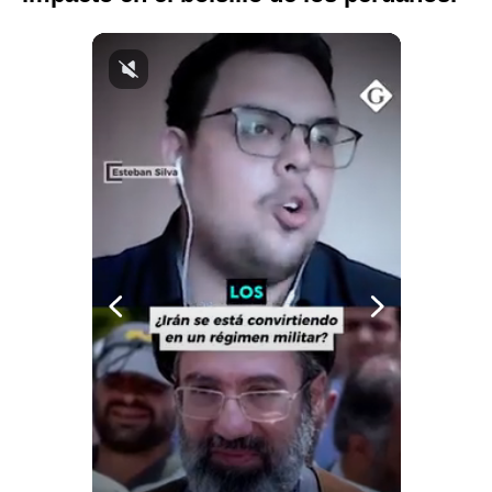
Notas Contratadas
Podcast
Gestión TV
Videos
Fotogalerías
gestion.pe
¿quiénes
Somos?
Términos
Y
Condiciones
Política
De
Privacidad