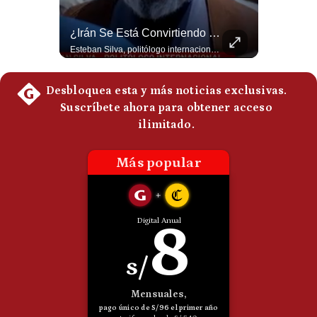
Politica
De
Abelardo De La Espriella Se Reúne Con Javier Milei En Cali | Gestión Mundo
¿Irán Se Está Convirtiendo En Un Régimen Militar? | #radar24
Cookies
El presidente electo de Colombia, Abelardo de la Espriella, sostuvo una reunión bilateral en Cali con el mandatario argentino Javier Milei. El encuentro se dio pocas horas antes de la ceremonia de investidura presidencial para el periodo 2026-2030, marcando el inicio de una nueva alianza estratégica regional. #DeLaEspriella #JavierMilei #Colombia #Argentina #PoliticaLatina #Shorts 👉 Suscríbete y activa la campana para no perderte nuestro análisis diario. 🌎 Síguenos en nuestras redes sociales: 📌 Web oficial: https://gestion.pe/mundo/ 📌 LinkedIn: http://bit.ly/3HYIET0 📌 X (Twitter): http://bit.ly/4noZtX9 📌 TikTok: http://bit.ly/4evB6TO
Esteban Silva, politólogo internacional, señala que algunos analistas consideran que la estructura religiosa iraní estaría sirviendo para sostener el poder de una cúpula militar. Explica que la Guardia Revolucionaria está aumentando su influencia sobre la seguridad, las decisiones estratégicas y hasta asuntos económicos como el estrecho de Ormuz. #Iran #GuardiaRevolucionaria #Geopolitica #NoticiasInternacionales #Shorts 👉 Suscríbete y activa la campana para no perderte nuestro análisis diario. 🌎 Síguenos en nuestras redes sociales: 📌 Web oficial: https://gestion.pe/mundo/ 📌 LinkedIn: http://bit.ly/3HYIET0 📌 X (Twitter): http://bit.ly/4noZtX9 📌 TikTok: http://bit.ly/4evB6TO
Preguntas
Frecuentes