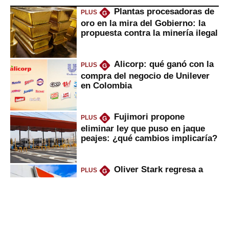
Plantas procesadoras de
PLUS
G
oro en la mira del Gobierno: la
propuesta contra la minería ilegal
Alicorp: qué ganó con la
PLUS
G
compra del negocio de Unilever
en Colombia
Fujimori propone
PLUS
G
eliminar ley que puso en jaque
peajes: ¿qué cambios implicaría?
Oliver Stark regresa a
PLUS
G
Petroperú: lo que dice el ministro
del Minem sobre la petrolera
Viviendas sociales
PLUS
G