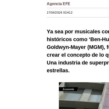
Agencia EFE
Estilos
17/04/2024 01H12
Mundo
EEUU
Ya sea por musicales com
México
históricos como ‘Ben-Hur
España
Goldwyn-Mayer (MGM), f
Internacional
crear el concepto de lo 
Una industria de superp
Tecnología
estrellas.
Club del Suscriptor
Mix
G de Gestión
Notas Contratadas