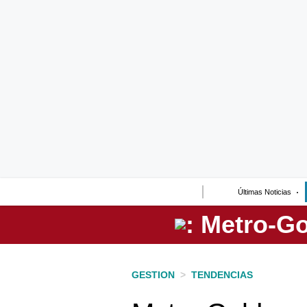
Lo último
Peru Quiosco
Portada
Empresas
Management & Empleo
Economía
Últimas Noticias
Mercados
Perú
Política
GESTION
>
TENDENCIAS
Tu Dinero