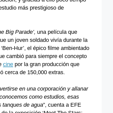
 estudio más prestigioso de
e Big Parade’,
una película que
que un joven soldado vivía durante la
 ‘Ben-Hur’, el épico filme ambientado
que cambió para siempre el concepto
de
cine
por la gran producción que
nió cerca de 150,000 extras.
ertirse en una corporación y allanar
y conocemos como estudios, esas
s tanques de agua
”, cuenta a EFE
 de la exposición ‘Meet The Stars: