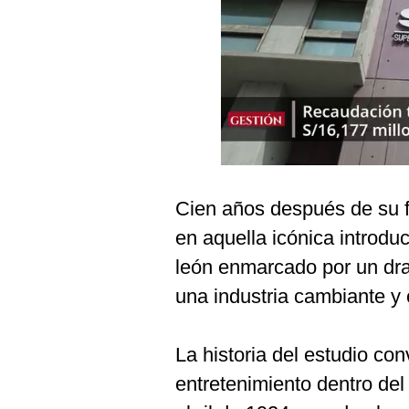
Podcast
Gestión TV
Videos
Fotogalerías
gestion.pe
Cien años después de su f
¿quiénes
en aquella icónica introdu
Somos?
león enmarcado por un dr
Términos
una industria cambiante y c
Y
Condiciones
Política
La historia del estudio co
De
Privacidad
entretenimiento dentro de
Politica