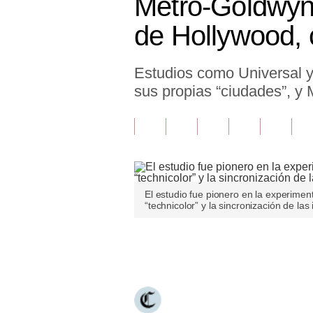
Metro-Goldwyn-
Finanzas Personales
de Hollywood, 
Inmobiliarias
Estudios como Universal y 
Plus G
sus propias “ciudades”, 
Opinión
Editorial
Pregunta de hoy
Blogs
El estudio fue pionero en la experimen
“technicolor” y la sincronización de la
Tendencias
Lujo
Únete a nuestro canal
Viajes
Moda