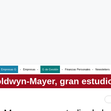
Empresas G
Empresas
G de Gestión
Finanzas Personales
Newsletters