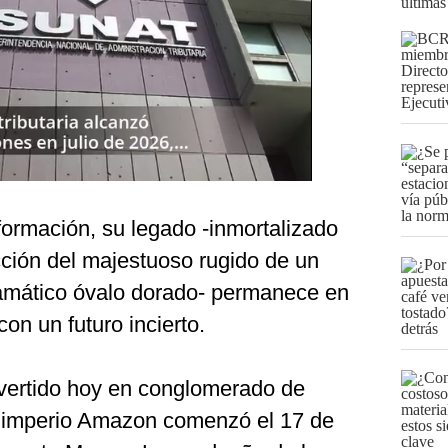
últimas
ormación, su legado -inmortalizado
cción del majestuoso rugido de un
amático óvalo dorado- permanece en
on un futuro incierto.
nvertido hoy en conglomerado de
l imperio Amazon comenzó el 17 de