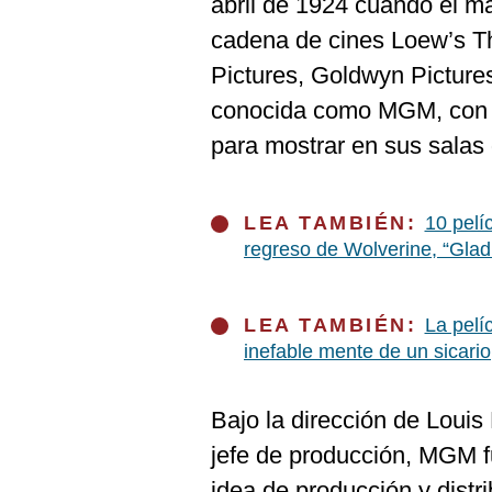
abril de 1924 cuando el 
De
Cookies
cadena de cines Loew’s Th
Preguntas
Pictures, Goldwyn Picture
Frecuentes
conocida como MGM, con l
para mostrar en sus salas 
LEA TAMBIÉN:
10 pelí
regreso de Wolverine, “Glad
LEA TAMBIÉN:
La pelí
inefable mente de un sicario
Bajo la dirección de Louis
jefe de producción, MGM fu
idea de producción y distri