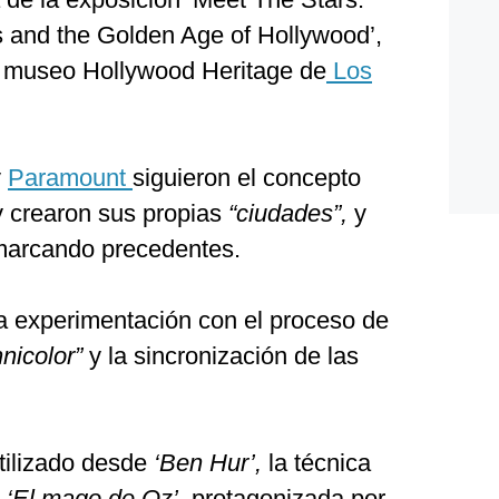
 and the Golden Age of Hollywood’,
l museo Hollywood Heritage de
Los
y
Paramount
siguieron el concepto
 y crearon sus propias
“ciudades”,
y
marcando precedentes.
la experimentación con el proceso de
hnicolor”
y la sincronización de las
utilizado desde
‘Ben Hur’,
la técnica
n
‘El mago de Oz’,
protagonizada por