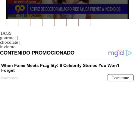
0
seconds
of
TAGS
2
gourmet
|
minutes,
chocolate
|
8
invierno
seconds