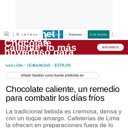
Últimas Noticias
Empresas G
Empresas
G de Gestión
Finanzas
Lo último
Peru Quiosco
SUSCRÍBETE
Portada
GESTION
>
TENDENCIAS
>
ESTILOS
Empresas
Añadir
Gestión
como fuente preferida en
Management & Empleo
Chocolate caliente, un remedio
Economía
para combatir los días fríos
Mercados
La tradicional bebida es cremosa, densa y
Perú
con un toque amargo. Cafeterías de Lima
la ofrecen en preparaciones fuera de lo
Política