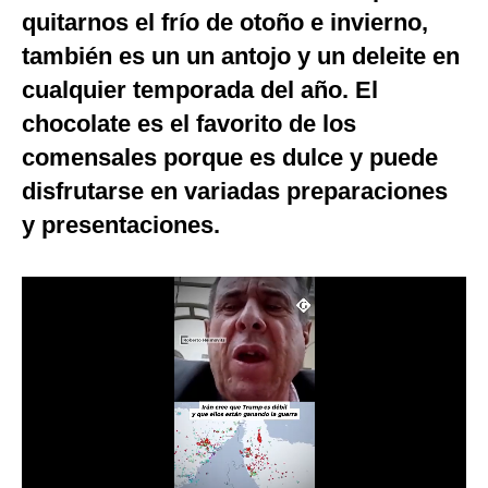
quitarnos el frío de otoño e invierno,
Moda
también es un un antojo y un deleite en
Estilos
cualquier temporada del año. El
chocolate es el favorito de los
Mundo
comensales porque es dulce y puede
EEUU
disfrutarse en variadas preparaciones
México
y presentaciones.
España
Internacional
Tecnología
Club del Suscriptor
Mix
G de Gestión