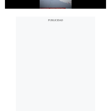
Notas Contratadas
Podcast
Gestión TV
Videos
Fotogalerías
gestion.pe
¿quiénes
Somos?
Términos
Y
Condiciones
Política
De
Privacidad