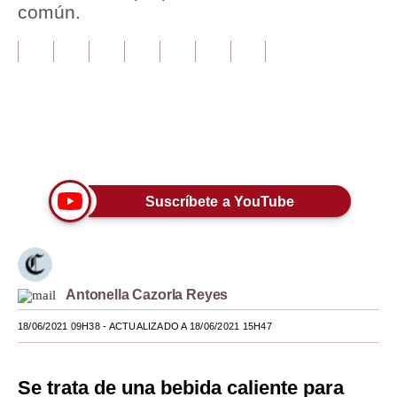
común.
Tu Dinero
Finanzas Personales
Inmobiliarias
Plus G
Únete a nuestro canal
Opinión
Suscríbete a YouTube
Editorial
Pregunta de hoy
Blogs
Antonella Cazorla Reyes
Tendencias
18/06/2021 09H38
- ACTUALIZADO A 18/06/2021 15H47
Lujo
Se trata de una bebida caliente para
Viajes