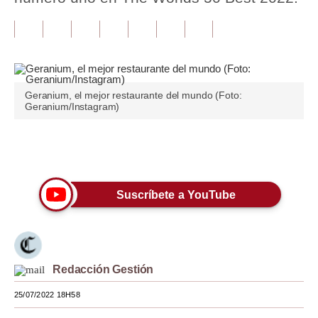
Tu Dinero
Finanzas Personales
Inmobiliarias
Geranium, el mejor restaurante del mundo (Foto:
Geranium/Instagram)
Plus G
Opinión
Únete a nuestro canal
Editorial
Suscríbete a YouTube
Pregunta de hoy
Blogs
Tendencias
Redacción Gestión
Lujo
25/07/2022 18H58
Viajes