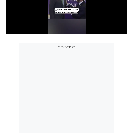
Notas Contratadas
Podcast
Gestión TV
Videos
Fotogalerías
gestion.pe
¿quiénes
Somos?
Términos
Y
Condiciones
Política
De
Privacidad