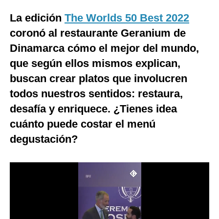
Moda
La edición
The Worlds 50 Best 2022
coronó al restaurante Geranium de
Estilos
Dinamarca cómo el mejor del mundo,
Mundo
que según ellos mismos explican,
EEUU
buscan crear platos que involucren
todos nuestros sentidos: restaura,
México
desafía y enriquece. ¿Tienes idea
España
cuánto puede costar el menú
Internacional
degustación?
Tecnología
Club del Suscriptor
Mix
G de Gestión