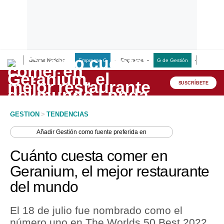
Últimas Noticias
Empresas G
Empresas
G de Gestión
Finanzas
Lo último
Peru Quiosco
SUSCRÍBETE
Portada
GESTION
>
TENDENCIAS
Empresas
Añadir
Gestión
como fuente preferida en
Management & Empleo
Cuánto cuesta comer en
Economía
Geranium, el mejor restaurante
del mundo
Mercados
Perú
El 18 de julio fue nombrado como el
número uno en The Worlds 50 Best 2022.
Política