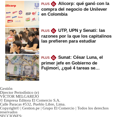
Alicorp: qué ganó con la
PLUS
G
compra del negocio de Unilever
en Colombia
UTP, UPN y Senati: las
PLUS
G
razones por la que los capitalinos
las prefieren para estudiar
Sunat: César Luna, el
PLUS
G
primer jefe en Gobierno de
Fujimori, ¿qué 4 tareas se
marcan urgentes?
Gestión
Director Periodístico (e)
VÍCTOR MELGAREJO
© Empresa Editora El Comercio S.A.
Calle Paracas #532, Pueblo Libre, Lima.
Copyright© | Gestion.pe | Grupo El Comercio | Todos los derechos
reservados
SECCIONES: