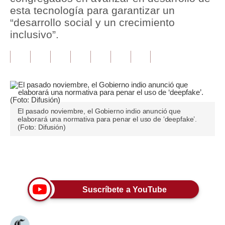
esta tecnología para garantizar un
Tu Dinero
“desarrollo social y un crecimiento
inclusivo”.
Finanzas Personales
Inmobiliarias
Plus G
Opinión
El pasado noviembre, el Gobierno indio anunció que
elaborará una normativa para penar el uso de ‘deepfake’.
Editorial
(Foto: Difusión)
Pregunta de hoy
Únete a nuestro canal
Blogs
Tendencias
Suscríbete a YouTube
Lujo
Viajes