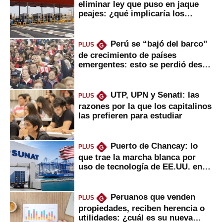
eliminar ley que puso en jaque
peajes: ¿qué implicaría los
usuarios?
Perú se “bajó del barco”
PLUS
G
de crecimiento de países
emergentes: esto se perdió desde
2022
UTP, UPN y Senati: las
PLUS
G
razones por la que los capitalinos
las prefieren para estudiar
Puerto de Chancay: lo
PLUS
G
que trae la marcha blanca por
uso de tecnología de EE.UU. en
mercancías
Peruanos que venden
PLUS
G
propiedades, reciben herencia o
utilidades: ¿cuál es su nueva