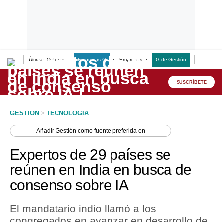
Últimas Noticias
Empresas G
Empresas
G de Gestión
Finanzas
Lo último
Peru Quiosco
SUSCRÍBETE
Portada
GESTION
>
TECNOLOGIA
Empresas
Añadir
Gestión
como fuente preferida en
Management & Empleo
Expertos de 29 países se
Economía
reúnen en India en busca de
consenso sobre IA
Mercados
Perú
El mandatario indio llamó a los
congregados en avanzar en desarrollo de
Política