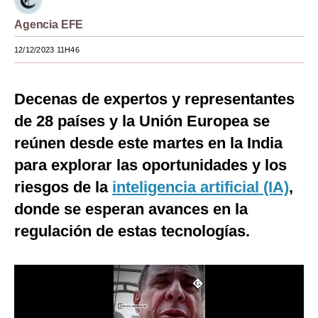
Moda
Agencia EFE
Estilos
12/12/2023 11H46
Mundo
Decenas de expertos y representantes
EEUU
de 28 países y la Unión Europea se
México
reúnen desde este martes en la India
para explorar las oportunidades y los
España
riesgos de la
inteligencia artificial (IA)
,
Internacional
donde se esperan avances en la
Tecnología
regulación de estas tecnologías.
Club del Suscriptor
Mix
G de Gestión