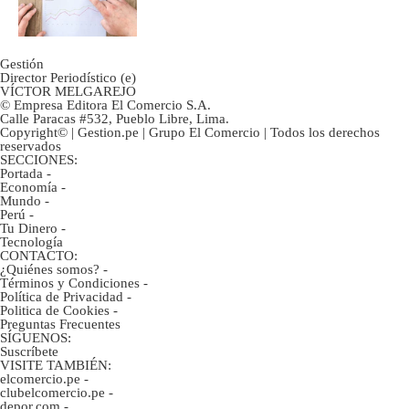
inversión clave?
Gestión
Director Periodístico (e)
VÍCTOR MELGAREJO
© Empresa Editora El Comercio S.A.
Calle Paracas #532, Pueblo Libre, Lima.
Copyright© | Gestion.pe | Grupo El Comercio | Todos los derechos
reservados
SECCIONES:
Portada
-
Economía
-
Mundo
-
Perú
-
Tu Dinero
-
Tecnología
CONTACTO:
¿Quiénes somos?
-
Términos y Condiciones
-
Política de Privacidad
-
Politica de Cookies
-
Preguntas Frecuentes
SÍGUENOS:
Suscríbete
VISITE TAMBIÉN:
elcomercio.pe
-
clubelcomercio.pe
-
depor.com
-