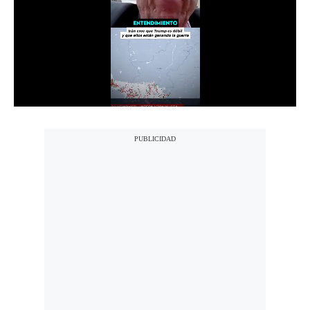
Notas Contratadas
Podcast
Gestión TV
Videos
Fotogalerías
gestion.pe
¿quiénes
Somos?
Términos
Y
Condiciones
Política
De
Privacidad