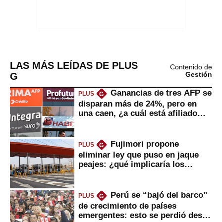
LAS MÁS LEÍDAS DE PLUS
Contenido de
G
Gestión
Ganancias de tres AFP se
PLUS
G
disparan más de 24%, pero en
una caen, ¿a cuál está afiliado
usted?
Fujimori propone
PLUS
G
eliminar ley que puso en jaque
peajes: ¿qué implicaría los
usuarios?
Perú se “bajó del barco”
PLUS
G
de crecimiento de países
emergentes: esto se perdió desde