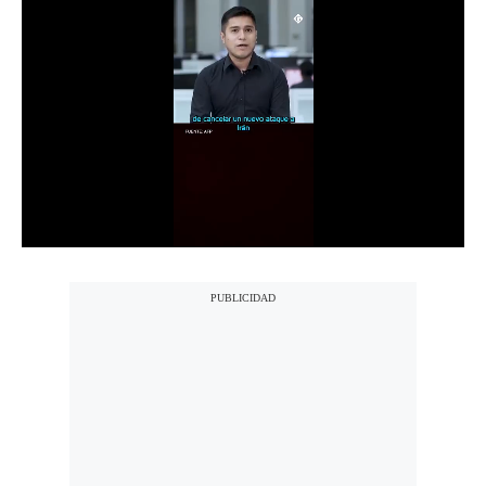
Notas Contratadas
Podcast
Gestión TV
Videos
Fotogalerías
gestion.pe
¿quiénes
Somos?
Términos
Y
Condiciones
Política
De
Privacidad