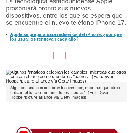
La tecnológica estadounidense Apple
presentará pronto sus nuevos
Tu Dinero
dispositivos, entre los que se espera que
se encuentre el nuevo teléfono iPhone 17.
Finanzas Personales
Apple se prepara para rediseños del iPhone, ¿por qué
Inmobiliarias
los usuarios renuevan cada año?
Plus G
Opinión
Editorial
Pregunta de hoy
Algunos fanáticos celebran los cambios, mientras que otros
critican el tono como uno de los "peores". (Foto: Sven
Blogs
Hoppe /picture alliance vía Getty Images)
Tendencias
Únete a nuestro canal
Lujo
Viajes