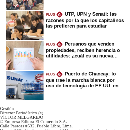
2022
UTP, UPN y Senati: las
PLUS
G
razones por la que los capitalinos
las prefieren para estudiar
Peruanos que venden
PLUS
G
propiedades, reciben herencia o
utilidades: ¿cuál es su nueva
inversión clave?
Puerto de Chancay: lo
PLUS
G
que trae la marcha blanca por
uso de tecnología de EE.UU. en
mercancías
Gestión
Director Periodístico (e)
VÍCTOR MELGAREJO
© Empresa Editora El Comercio S.A.
Calle Paracas #532, Pueblo Libre, Lima.