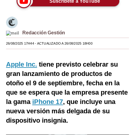
Suscríbete a YouTube
Moda
Estilos
Redacción Gestión
Mundo
26/08/2025 17H44
- ACTUALIZADO A 26/08/2025 18H00
EEUU
México
Apple Inc.
tiene previsto celebrar su
España
gran lanzamiento de productos de
Internacional
otoño el 9 de septiembre, fecha en la
que se espera que la empresa presente
Tecnología
la gama
iPhone 17
, que incluye una
Club del Suscriptor
nueva versión más delgada de su
Mix
dispositivo insignia.
G de Gestión