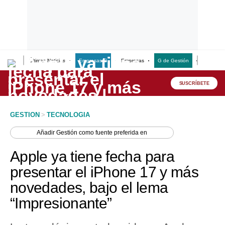
Últimas Noticias
Empresas G
Empresas
G de Gestión
Finanzas
Lo último
Peru Quiosco
SUSCRÍBETE
Portada
GESTION
>
TECNOLOGIA
Empresas
Añadir
Gestión
como fuente preferida en
Management & Empleo
Apple ya tiene fecha para
Economía
presentar el iPhone 17 y más
novedades, bajo el lema
Mercados
“Impresionante”
Perú
Política