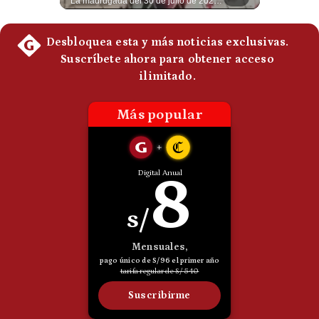
Guido Larson, analista internacional plantea un escenario muy fuerte: Turquía estaría buscando nuevas garantías militares porque teme que la OTAN no responda si Israel llegara a atacarla. Luego aparece un elemento decisivo en el nuevo pacto regional: Pakistán es una potencia nuclear. 🚀 ¿Quieres entender el mundo sin ruido? Únete a nuestra comunidad y forma parte del cambio. #GestiónNewsroomLive #NoticiasGlobales #AnálisisGeopolítico #EconomíaMundial #IA #Geopolítica #LatinosEnUSA #NoticiasEnEspañol 👉 Suscríbete y activa la campana para no perderte nuestro análisis diario. 🌎 Síguenos en nuestras redes sociales: 📌 Web oficial: https://gestion.pe/mundo/ 📌 LinkedIn: http://bit.ly/3HYIET0 📌 X (Twitter): http://bit.ly/4noZtX9 📌 TikTok: http://bit.ly/4evB6TO
La madrugada del 30 de julio de 2026 marcó un antes y un después en el Estrecho de Gibraltar. En cuestión de horas, cerca de 72.000 migrantes marroquíes ingresaron al territorio español de Ceuta, desbordando por completo a una ciudad de apenas 85.000 habitantes. En este video, explicamos los detalles de la emergencia humana y las ramificaciones geopolíticas del conflicto: la trampa de los rumores en redes sociales, el rol de Marruecos, el acercamiento de España a Argelia y la respuesta de la Unión Europea ante las amenazas de suspensión del Tratado Schengen. #Ceuta #España #Marruecos #Geopolitica #PedroSanchez #NoticiasInternacionales #Schengen #Europa #CrisisMigratoria 👉 Suscríbete y activa la campana para no perderte nuestro análisis diario. 🌎 Síguenos en nuestras redes sociales: 📌 Web oficial: https://gestion.pe/mundo/ 📌 LinkedIn: http://bit.ly/3HYIET0 📌 X (Twitter): http://bit.ly/4noZtX9 📌 TikTok: http://bit.ly/4evB6TO
Politica
De
Cookies
Preguntas
Frecuentes