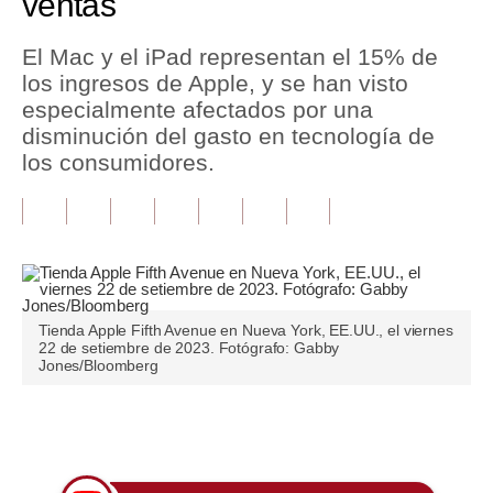
ventas
Tu Dinero
El Mac y el iPad representan el 15% de
los ingresos de Apple, y se han visto
Finanzas Personales
especialmente afectados por una
Inmobiliarias
disminución del gasto en tecnología de
los consumidores.
Plus G
Opinión
Editorial
Pregunta de hoy
Tienda Apple Fifth Avenue en Nueva York, EE.UU., el viernes
22 de setiembre de 2023. Fotógrafo: Gabby
Blogs
Jones/Bloomberg
Tendencias
Únete a nuestro canal
Lujo
Viajes