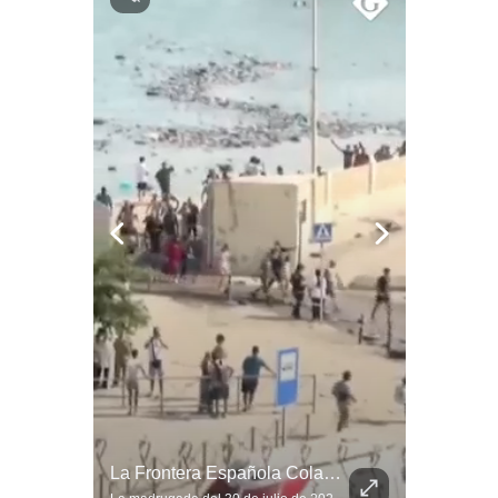
Notas Contratadas
Podcast
Gestión TV
Videos
Fotogalerías
gestion.pe
¿quiénes
Somos?
Términos
Y
Condiciones
Política
¿Turquía Ya No Confía En Que La OTAN La Defenderá? | Gestión Mundo
La Frontera Española Colapsa ¿Qué Está Pasando En Ceuta? | Gestión Mundo
De
Privacidad