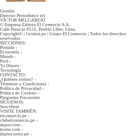
Gestión
Director Periodístico (e)
VÍCTOR MELGAREJO
© Empresa Editora El Comercio S.A.
Calle Paracas #532, Pueblo Libre, Lima.
Copyright© | Gestion.pe | Grupo El Comercio | Todos los derechos
reservados
SECCIONES:
Portada
-
Economía
-
Mundo
-
Perú
-
Tu Dinero
-
Tecnología
CONTACTO:
¿Quiénes somos?
-
Términos y Condiciones
-
Política de Privacidad
-
Politica de Cookies
-
Preguntas Frecuentes
SÍGUENOS:
Suscríbete
VISITE TAMBIÉN:
elcomercio.pe
-
clubelcomercio.pe
-
depor.com
-
trome.com
-
diariocorreo.pe
-