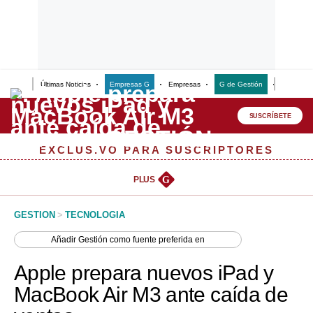
Últimas Noticias
Empresas G
Empresas
G de Gestión
Finanzas
Lo último
Peru Quiosco
SUSCRÍBETE
Portada
EXCLUSIVO PARA SUSCRIPTORES
Empresas
PLUS
G
Management & Empleo
GESTION
>
TECNOLOGIA
Economía
Añadir
Gestión
como fuente preferida en
Mercados
Apple prepara nuevos iPad y
Perú
MacBook Air M3 ante caída de
Política