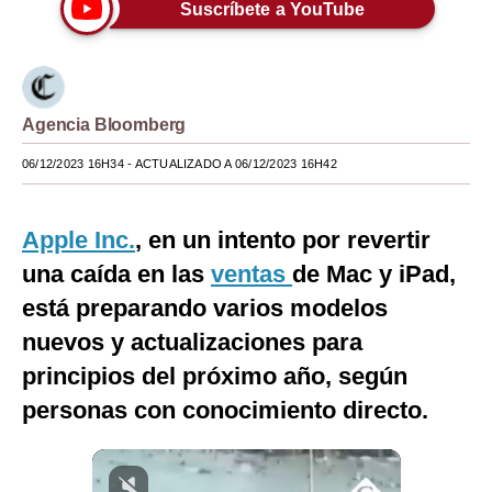
Suscríbete a YouTube
Moda
Estilos
Mundo
Agencia Bloomberg
EEUU
06/12/2023 16H34
- ACTUALIZADO A 06/12/2023 16H42
México
Apple Inc.
, en un intento por revertir
España
una caída en las
ventas
de Mac y iPad,
Internacional
está preparando varios modelos
nuevos y actualizaciones para
Tecnología
principios del próximo año, según
Club del Suscriptor
personas con conocimiento directo.
Mix
G de Gestión