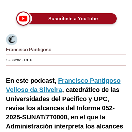
Únete a nuestro canal
Moda
Suscríbete a YouTube
Estilos
Mundo
EEUU
Francisco Pantigoso
México
19/06/2025 17H18
España
En este podcast,
Internacional
Francisco Pantigoso
Velloso da Silveira
, catedrático de las
Tecnología
Universidades del Pacifico y UPC
,
Club del Suscriptor
revisa los alcances del Informe 052-
Mix
2025-SUNAT/7T0000, en el que la
Administración interpreta los alcances
G de Gestión