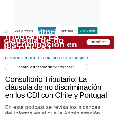
Últimas Noticias
Empresas G
Empresas
G de Gestión
Finanzas
Lo último
Peru Quiosco
SUSCRÍBETE
Portada
GESTION
>
PODCAST
>
CONSULTORIO TRIBUTARIO
Empresas
Añadir
Gestión
como fuente preferida en
Management & Empleo
Consultorio Tributario: La
Economía
cláusula de no discriminación
en los CDI con Chile y Portugal
Mercados
Perú
En este podcast se revisa los alcances
del Informe en el que la Administración
Política