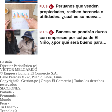
Peruanos que venden
PLUS
G
propiedades, reciben herencia o
utilidades: ¿cuál es su nueva
inversión clave?
Bancos se pondrán duros
PLUS
G
con empresas por culpa de El
Niño, ¿por qué será bueno para
ahorristas?
Gestión
Director Periodístico (e)
VÍCTOR MELGAREJO
© Empresa Editora El Comercio S.A.
Calle Paracas #532, Pueblo Libre, Lima.
Copyright© | Gestion.pe | Grupo El Comercio | Todos los derechos
reservados
SECCIONES:
Portada
-
Economía
-
Mundo
-
Perú
-
Tu Dinero
-
Tecnología