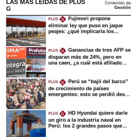
LAS MÁS LEÍDAS DE PLUS
Contenido de
G
Gestión
Fujimori propone
PLUS
G
eliminar ley que puso en jaque
peajes: ¿qué implicaría los
usuarios?
Ganancias de tres AFP se
PLUS
G
disparan más de 24%, pero en
una caen, ¿a cuál está afiliado
usted?
Perú se “bajó del barco”
PLUS
G
de crecimiento de países
emergentes: esto se perdió desde
2022
HD Hyundai quiere darle
PLUS
G
un giro a la industria naval en
Perú: los 2 grandes pasos que
daría