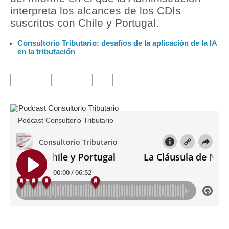
interpreta los alcances de los CDIs
Tu Dinero
suscritos con Chile y Portugal.
Finanzas Personales
Consultorio Tributario: desafíos de la aplicación de la IA
en la tributación
Inmobiliarias
Plus G
Opinión
Podcast Consultorio Tributario
Editorial
Pregunta de hoy
Blogs
Tendencias
Lujo
Viajes