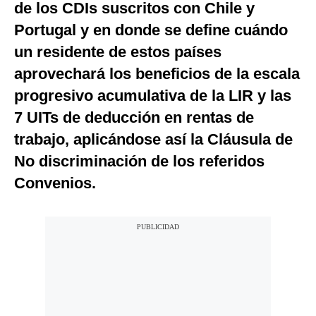
de los CDIs suscritos con Chile y
Notas Contratadas
Portugal y en donde se define cuándo
Podcast
un residente de estos países
aprovechará los beneficios de la escala
Gestión TV
progresivo acumulativa de la LIR y las
Videos
7 UITs de deducción en rentas de
Fotogalerías
trabajo, aplicándose así la Cláusula de
No discriminación de los referidos
Convenios.
gestion.pe
¿quiénes
Somos?
Términos
Y
Condiciones
Política
De
Privacidad