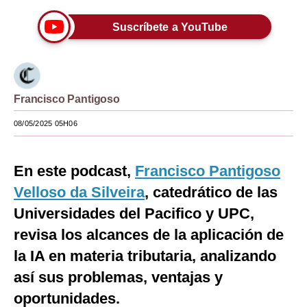
Moda
Suscríbete a YouTube
Estilos
Mundo
Francisco Pantigoso
EEUU
08/05/2025 05H06
México
España
En este podcast,
Francisco Pantigoso
Internacional
Velloso da Silveira
, catedrático de las
Universidades del Pacifico y UPC,
Tecnología
revisa los alcances de la aplicación de
Club del Suscriptor
la IA en materia tributaria, analizando
Mix
así sus problemas, ventajas y
G de Gestión
oportunidades.