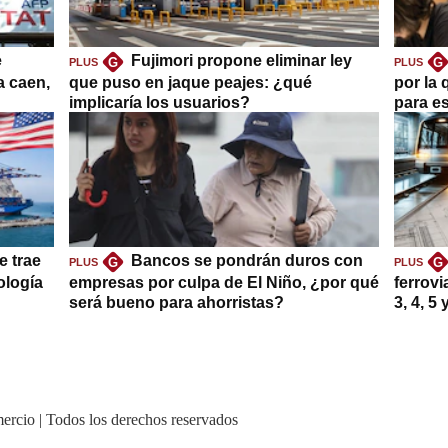
e
Fujimori propone eliminar ley
G
G
PLUS
PLUS
a caen,
que puso en jaque peajes: ¿qué
por la 
implicaría los usuarios?
para es
e trae
Bancos se pondrán duros con
G
G
PLUS
PLUS
ología
empresas por culpa de El Niño, ¿por qué
ferrovi
será bueno para ahorristas?
3, 4, 5
ercio | Todos los derechos reservados