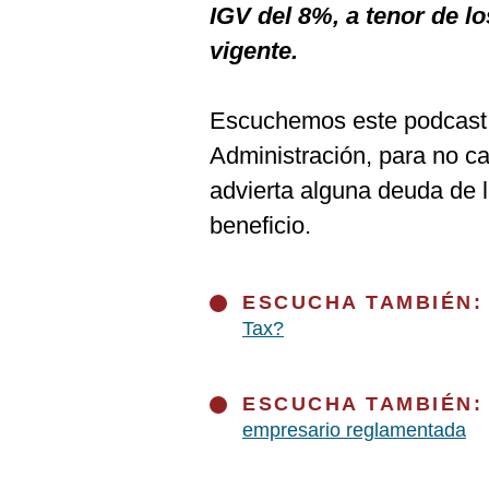
IGV del 8%, a tenor de l
Podcast
vigente.
Gestión TV
Videos
Escuchemos este podcast p
Fotogalerías
Administración, para no ca
advierta alguna deuda de l
beneficio.
gestion.pe
¿quiénes
Somos?
ESCUCHA TAMBIÉN
Tax?
Términos
Y
Condiciones
ESCUCHA TAMBIÉN
Política
De
empresario reglamentada
Privacidad
Politica