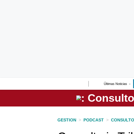
Lo último
Peru Quiosco
Portada
Empresas
Management & Empleo
Economía
Últimas Noticias
Mercados
Perú
Política
GESTION
>
PODCAST
>
CONSULTO
Tu Dinero