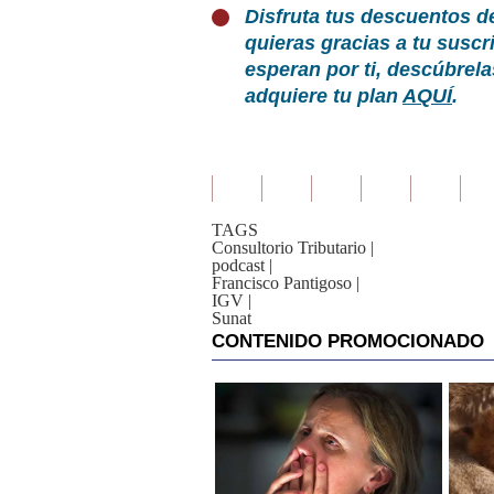
De
Disfruta tus descuentos d
Cookies
quieras gracias a tu susc
Preguntas
esperan por ti, descúbrel
Frecuentes
adquiere tu plan
AQUÍ
.
TAGS
Consultorio Tributario
|
podcast
|
Francisco Pantigoso
|
IGV
|
Sunat