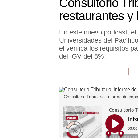
Consultorio Tri
Finanzas Personales
restaurantes y 
Inmobiliarias
En este nuevo podcast, el 
Plus G
Universidades del Pacífic
Opinión
el verifica los requisitos 
del IGV del 8%.
Editorial
Pregunta de hoy
Blogs
Tendencias
Consultorio Tributario: informe de imp
Lujo
Viajes
Moda