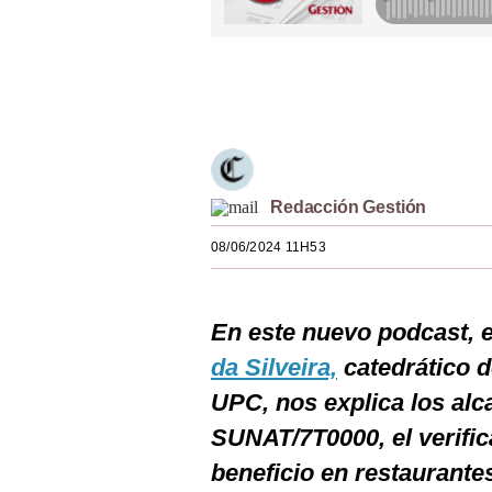
Estilos
Mundo
Únete a nuestro canal
EEUU
México
España
Redacción Gestión
Internacional
08/06/2024 11H53
Tecnología
En este nuevo podcast, 
Club del Suscriptor
da Silveira,
catedrático d
Mix
UPC, nos explica los alc
G de Gestión
SUNAT/7T0000, el verific
Notas Contratadas
beneficio en restaurantes