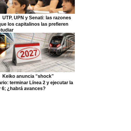
UTP, UPN y Senati: las razones
que los capitalinos las prefieren
tudiar
Keiko anuncia “shock”
ario: terminar Línea 2 y ejecutar la
 y 6; ¿habrá avances?