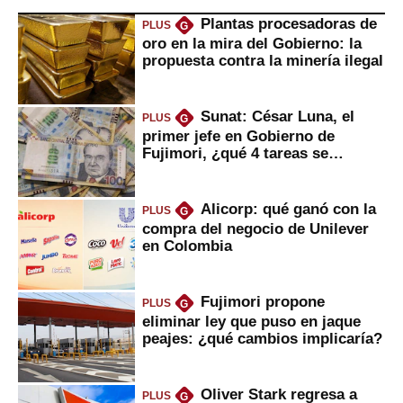
Plantas procesadoras de
PLUS
G
oro en la mira del Gobierno: la
propuesta contra la minería ilegal
Sunat: César Luna, el
PLUS
G
primer jefe en Gobierno de
Fujimori, ¿qué 4 tareas se
marcan urgentes?
Alicorp: qué ganó con la
PLUS
G
compra del negocio de Unilever
en Colombia
Fujimori propone
PLUS
G
eliminar ley que puso en jaque
peajes: ¿qué cambios implicaría?
Oliver Stark regresa a
PLUS
G