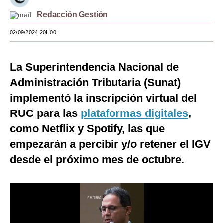
Moda
Redacción Gestión
02/09/2024 20H00
Estilos
Mundo
La Superintendencia Nacional de
EEUU
Administración Tributaria (Sunat)
México
implementó la inscripción virtual del
RUC para las
plataformas digitales
,
España
como Netflix y Spotify, las que
Internacional
empezarán a percibir y/o retener el IGV
Tecnología
desde el próximo mes de octubre.
Club del Suscriptor
Mix
G de Gestión