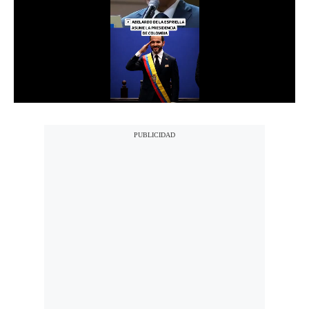
Notas Contratadas
Podcast
Gestión TV
Videos
Fotogalerías
gestion.pe
¿quiénes
Somos?
Términos
Y
Condiciones
Política
De
Privacidad