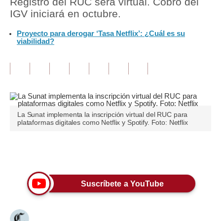
Registro del RUC será virtual. Cobro del
IGV iniciará en octubre.
Tu Dinero
Proyecto para derogar ‘Tasa Netflix’: ¿Cuál es su
Finanzas Personales
viabilidad?
Inmobiliarias
Plus G
Opinión
La Sunat implementa la inscripción virtual del RUC para
Editorial
plataformas digitales como Netflix y Spotify. Foto: Netflix
Pregunta de hoy
Únete a nuestro canal
Blogs
Tendencias
Suscríbete a YouTube
Lujo
Viajes