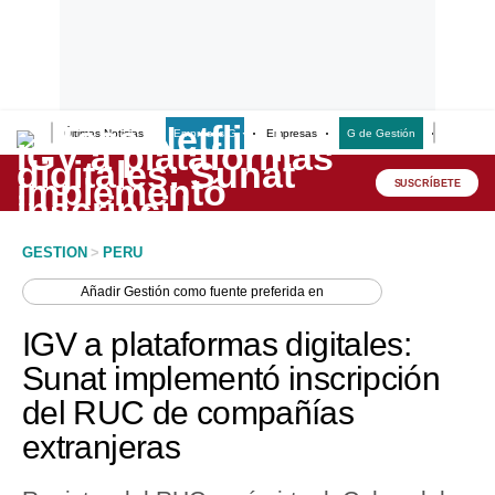
Últimas Noticias
Empresas G
Empresas
G de Gestión
Finanzas
Lo último
Peru Quiosco
SUSCRÍBETE
Portada
GESTION
>
PERU
Empresas
Añadir
Gestión
como fuente preferida en
Management & Empleo
IGV a plataformas digitales:
Economía
Sunat implementó inscripción
del RUC de compañías
Mercados
extranjeras
Perú
Política