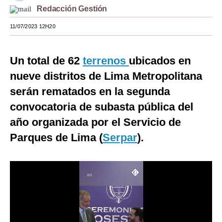
Redacción Gestión
Moda
11/07/2023 12H20
Estilos
Mundo
Un total de 62
terrenos
ubicados en
nueve distritos de Lima Metropolitana
EEUU
serán rematados en la segunda
México
convocatoria de subasta pública del
España
año organizada por el Servicio de
Internacional
Parques de Lima (
Serpar
).
Tecnología
Club del Suscriptor
Mix
G de Gestión