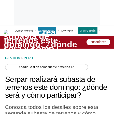
Últimas Noticias
Empresas G
Empresas
G de Gestión
Finanzas
Lo último
Peru Quiosco
SUSCRÍBETE
Portada
GESTION
>
PERU
Empresas
Añadir
Gestión
como fuente preferida en
Management & Empleo
Serpar realizará subasta de
Economía
terrenos este domingo: ¿dónde
será y cómo participar?
Mercados
Perú
Conozca todos los detalles sobre esta
segunda subasta de terrenos y cómo
Política