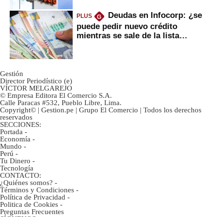
Deudas en Infocorp: ¿se
PLUS
G
puede pedir nuevo crédito
mientras se sale de la lista
negra?
Gestión
Director Periodístico (e)
VÍCTOR MELGAREJO
© Empresa Editora El Comercio S.A.
Calle Paracas #532, Pueblo Libre, Lima.
Copyright© | Gestion.pe | Grupo El Comercio | Todos los derechos
reservados
SECCIONES:
Portada
-
Economía
-
Mundo
-
Perú
-
Tu Dinero
-
Tecnología
CONTACTO:
¿Quiénes somos?
-
Términos y Condiciones
-
Política de Privacidad
-
Politica de Cookies
-
Preguntas Frecuentes