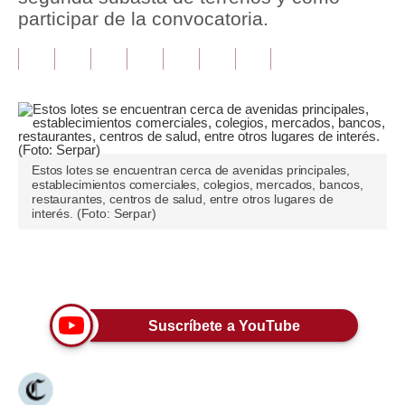
participar de la convocatoria.
Tu Dinero
Finanzas Personales
Inmobiliarias
Plus G
Estos lotes se encuentran cerca de avenidas principales,
Opinión
establecimientos comerciales, colegios, mercados, bancos,
restaurantes, centros de salud, entre otros lugares de
interés. (Foto: Serpar)
Editorial
Pregunta de hoy
Únete a nuestro canal
Blogs
Tendencias
Suscríbete a YouTube
Lujo
Viajes