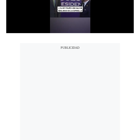
Notas Contratadas
Podcast
Gestión TV
Videos
Fotogalerías
gestion.pe
¿quiénes
Somos?
Términos
Y
Condiciones
Política
De
Privacidad