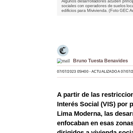
Algunos desarrolladores acuden princi
sociales con operadores de suelos loca
Estilos
edificios para Mivivienda. (Foto GEC A
Mundo
Únete a nuestro canal
EEUU
México
España
Bruno Tuesta Benavides
Internacional
07/07/2023 05H00
- ACTUALIZADO A 07/07/
Tecnología
Club del Suscriptor
A partir de las restricci
Mix
Interés Social (VIS) por
Lima Moderna, las desarr
G de Gestión
enfocaban en esas zonas,
Notas Contratadas
dirigidos a vivienda soc