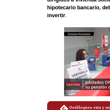
Podcast
hipotecario bancario, de
Gestión TV
invertir
.
Videos
Fotogalerías
gestion.pe
¿quiénes
Somos?
Términos
Y
Condiciones
Política
De
Privacidad
Politica