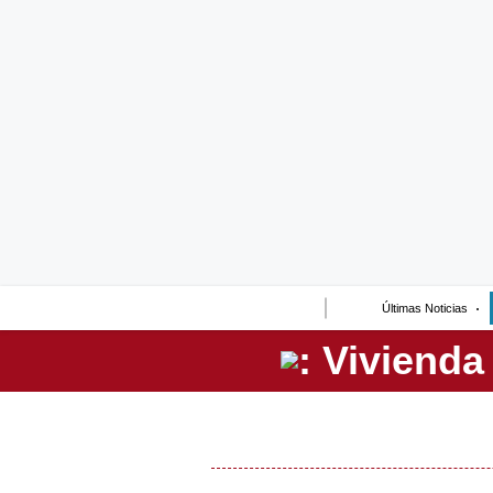
Lo último
Peru Quiosco
Portada
Empresas
Management & Empleo
Economía
Últimas Noticias
Mercados
Perú
Política
Tu Dinero