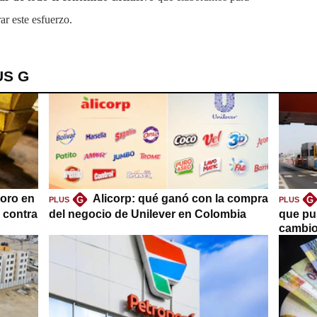
ar este esfuerzo.
US G
oro en
Alicorp: qué ganó con la compra
G
G
PLUS
PLUS
a contra
del negocio de Unilever en Colombia
que pu
cambio