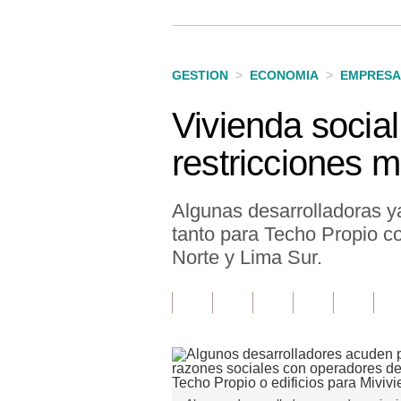
Finanzas Personales
Inmobiliarias
GESTION
>
ECONOMIA
>
EMPRESA
Plus G
Vivienda social
Opinión
restricciones m
Editorial
Pregunta de hoy
Algunas desarrolladoras ya
tanto para Techo Propio co
Blogs
Norte y Lima Sur.
Tendencias
Lujo
Viajes
Moda