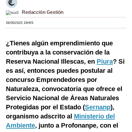
Moda
Redacción Gestión
Estilos
26/05/2023 15H05
Mundo
¿Tienes algún emprendimiento que
EEUU
contribuya a la conservación de la
México
Reserva Nacional Illescas, en
Piura
? Si
España
es así, entonces puedes postular al
concurso Emprendedores por
Internacional
Naturaleza, convocatoria que ofrece el
Tecnología
Servicio Nacional de Áreas Naturales
Club del Suscriptor
Protegidas por el Estado (
Sernanp
),
Mix
organismo adscrito al
Ministerio del
Ambiente
, junto a Profonanpe, con el
G de Gestión