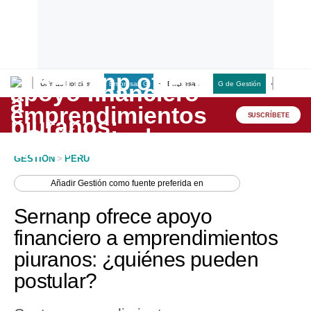
Últimas Noticias
Empresas G
Empresas
G de Gestión
Finanzas
Lo último
Peru Quiosco
SUSCRÍBETE
Portada
GESTION
>
PERU
Empresas
Añadir
Gestión
como fuente preferida en
Management & Empleo
Sernanp ofrece apoyo
Economía
financiero a emprendimientos
piuranos: ¿quiénes pueden
Mercados
postular?
Perú
Política