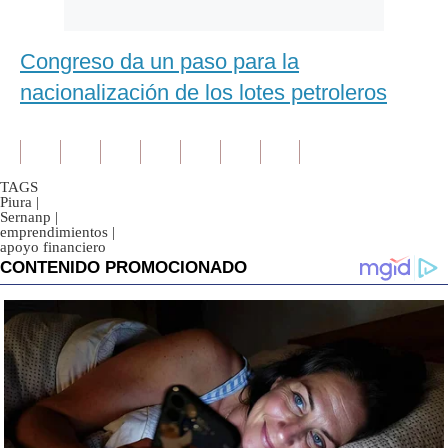
Congreso da un paso para la
nacionalización de los lotes petroleros
TAGS
Piura
|
Sernanp
|
emprendimientos
|
apoyo financiero