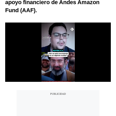
apoyo financiero de Andes Amazon
Notas Contratadas
Fund (AAF).
Podcast
Gestión TV
Videos
Fotogalerías
gestion.pe
¿quiénes
Somos?
Términos
Y
Condiciones
Política
De
Privacidad