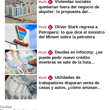
Viviendas sociales
PLUS
G
quedarían fuera del negocio de
alquiler: la propuesta del
gobierno
Oliver Stark regresa a
PLUS
G
Petroperú: lo que dice el ministro
del Minem sobre la petrolera
Deudas en Infocorp: ¿se
PLUS
G
puede pedir nuevo crédito
mientras se sale de la lista
negra?
Utilidades de
PLUS
G
trabajadores disparan venta de
casas y autos, ¿cómo amasan
tanta liquidez?
Gestión