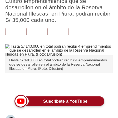
Cuatro emprendimientos que se
desarrollen en el ámbito de la Reserva
Tu Dinero
Nacional Illescas, en Piura, podrán recibir
S/ 35,000 cada uno.
Finanzas Personales
Inmobiliarias
Plus G
Opinión
Hasta S/ 140,000 en total podrán recibir 4 emprendimientos
Editorial
que se desarrollen en el ámbito de la Reserva Nacional
Illescas en Piura. (Foto: Difusión)
Pregunta de hoy
Blogs
Únete a nuestro canal
Tendencias
Suscríbete a YouTube
Lujo
Viajes