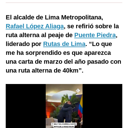
Moda
El alcalde de Lima Metropolitana,
Estilos
Rafael López Aliaga
, se refirió sobre la
Mundo
ruta alterna al peaje de
Puente Piedra
,
liderado por
EEUU
Rutas de Lima
. “Lo que
me ha sorprendido es que aparezca
México
una carta de marzo del año pasado con
España
una ruta alterna de 40km”.
Internacional
Tecnología
Club del Suscriptor
Mix
G de Gestión