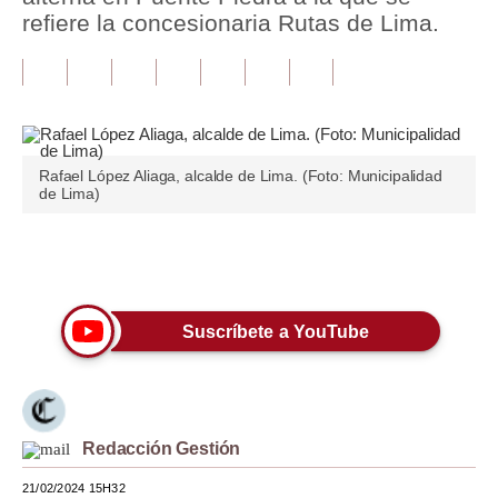
refiere la concesionaria Rutas de Lima.
Tu Dinero
Finanzas Personales
Inmobiliarias
Plus G
Rafael López Aliaga, alcalde de Lima. (Foto: Municipalidad
de Lima)
Opinión
Editorial
Únete a nuestro canal
Pregunta de hoy
Suscríbete a YouTube
Blogs
Tendencias
Lujo
Redacción Gestión
Viajes
21/02/2024 15H32