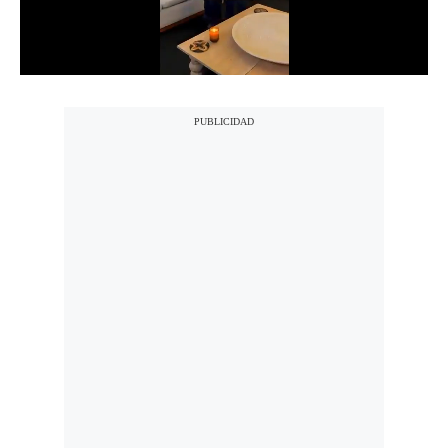
Notas Contratadas
Podcast
Gestión TV
Videos
Fotogalerías
gestion.pe
¿quiénes
Somos?
Términos
Y
Condiciones
Política
De
Privacidad