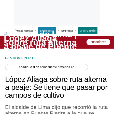
Últimas Noticias
Empresas G
Empresas
G de Gestión
Finanzas
Lo último
Peru Quiosco
SUSCRÍBETE
Portada
GESTION
>
PERU
Empresas
Añadir
Gestión
como fuente preferida en
Management & Empleo
López Aliaga sobre ruta alterna
Economía
a peaje: Se tiene que pasar por
campos de cultivo
Mercados
Perú
El alcalde de Lima dijo que recorrió la ruta
alterna en Puente Piedra a la que se
Política