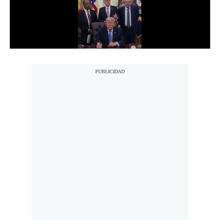
Notas Contratadas
Podcast
Gestión TV
Videos
Fotogalerías
gestion.pe
¿quiénes
Somos?
Términos
Y
Condiciones
Política
De
Privacidad