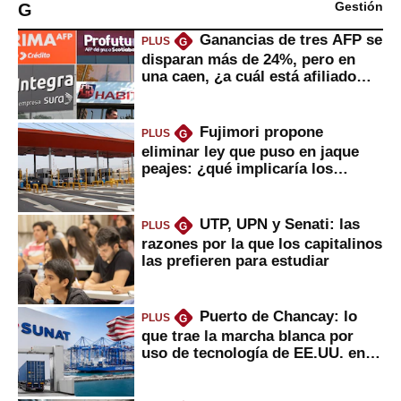
G
Gestión
Ganancias de tres AFP se
PLUS
G
disparan más de 24%, pero en
una caen, ¿a cuál está afiliado
usted?
Fujimori propone
PLUS
G
eliminar ley que puso en jaque
peajes: ¿qué implicaría los
usuarios?
UTP, UPN y Senati: las
PLUS
G
razones por la que los capitalinos
las prefieren para estudiar
Puerto de Chancay: lo
PLUS
G
que trae la marcha blanca por
uso de tecnología de EE.UU. en
mercancías