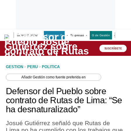
Últimas Noticias
Empresas G
Empresas
G de Gestión
Finanzas
Lo último
Peru Quiosco
SUSCRÍBETE
Portada
GESTION
>
PERU
>
POLITICA
Empresas
Añadir
Gestión
como fuente preferida en
Management & Empleo
Defensor del Pueblo sobre
Economía
contrato de Rutas de Lima: “Se
ha desnaturalizado”
Mercados
Perú
Josué Gutiérrez señaló que Rutas de
Lima no ha cumplido con los trabajos que
Política