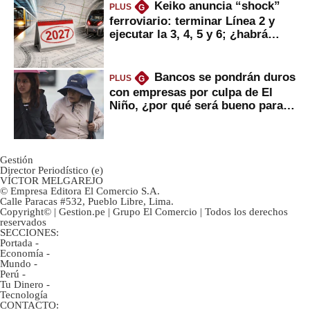
Keiko anuncia “shock”
PLUS
G
ferroviario: terminar Línea 2 y
ejecutar la 3, 4, 5 y 6; ¿habrá
avances?
Bancos se pondrán duros
PLUS
G
con empresas por culpa de El
Niño, ¿por qué será bueno para
ahorristas?
Gestión
Director Periodístico (e)
VÍCTOR MELGAREJO
© Empresa Editora El Comercio S.A.
Calle Paracas #532, Pueblo Libre, Lima.
Copyright© | Gestion.pe | Grupo El Comercio | Todos los derechos
reservados
SECCIONES:
Portada
-
Economía
-
Mundo
-
Perú
-
Tu Dinero
-
Tecnología
CONTACTO: