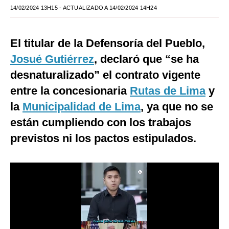
14/02/2024 13H15
- ACTUALIZADO A 14/02/2024 14H24
Moda
Estilos
El titular de la Defensoría del Pueblo,
Mundo
Josué Gutiérrez
, declaró que “se ha
desnaturalizado” el contrato vigente
EEUU
entre la concesionaria
Rutas de Lima
y
México
la
Municipalidad de Lima
, ya que no se
España
están cumpliendo con los trabajos
previstos ni los pactos estipulados.
Internacional
Tecnología
Club del Suscriptor
Mix
G de Gestión