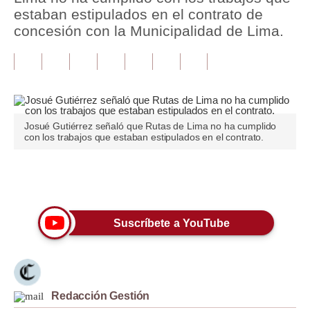
estaban estipulados en el contrato de
Tu Dinero
concesión con la Municipalidad de Lima.
Finanzas Personales
Inmobiliarias
Plus G
Josué Gutiérrez señaló que Rutas de Lima no ha cumplido
Opinión
con los trabajos que estaban estipulados en el contrato.
Editorial
Únete a nuestro canal
Pregunta de hoy
Blogs
Suscríbete a YouTube
Tendencias
Lujo
Redacción Gestión
Viajes