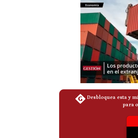
Podcast
Gestión TV
Videos
Fotogalerías
gestion.pe
¿quiénes
Somos?
Términos
Y
Condiciones
Política
De
Privacidad
Politica