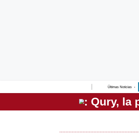
Lo último
Peru Quiosco
Portada
Empresas
Management & Empleo
Economía
Últimas Noticias
Mercados
Perú
Política
Tu Dinero