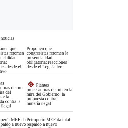
 noticias
Proponen que
congresistas retomen la
presencialidad
obligatoria: reacciones
desde el Legislativo
G
Plantas
procesadoras de oro en la
mira del Gobierno: la
propuesta contra la
minería ilegal
Petroperú: MEF da total
respaldo a nuevo