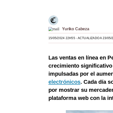
Únete a nuestro canal
Estilos
Mundo
EEUU
Yuriko Cabeza
México
15/05/2024 22H55
- ACTUALIZADO A 23/05/
España
Internacional
Las ventas en línea en 
crecimiento significativ
Tecnología
impulsadas por el aumen
Club del Suscriptor
electrónicos
. Cada día 
Mix
por mostrar su mercaderí
G de Gestión
plataforma web con la in
Notas Contratadas