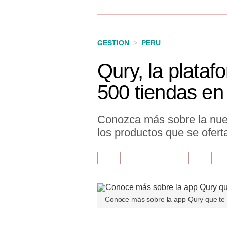
Finanzas Personales
Inmobiliarias
GESTION
>
PERU
Plus G
Qury, la plata
Opinión
500 tiendas en
Editorial
Pregunta de hoy
Conozca más sobre la nuev
los productos que se ofert
Blogs
Tendencias
Lujo
Viajes
Conoce más sobre la app Qury que te 
Moda