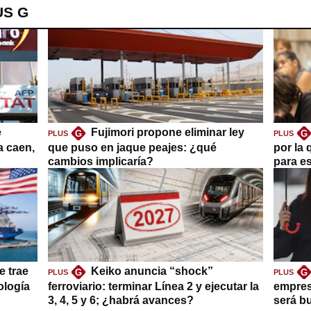
US G
e
Fujimori propone eliminar ley
G
G
PLUS
PLUS
a caen,
que puso en jaque peajes: ¿qué
por la 
cambios implicaría?
para es
e trae
Keiko anuncia “shock”
G
G
PLUS
PLUS
ología
ferroviario: terminar Línea 2 y ejecutar la
empres
3, 4, 5 y 6; ¿habrá avances?
será b