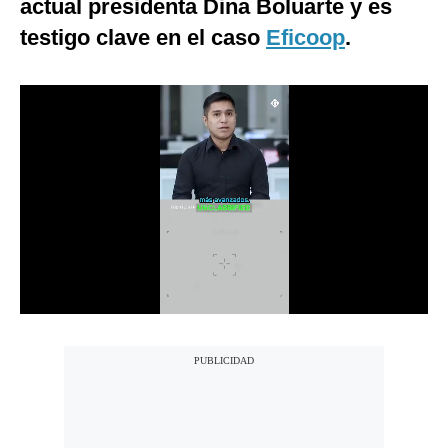
actual presidenta Dina Boluarte y es
Notas Contratadas
testigo clave en el caso
Eficoop
.
Podcast
Gestión TV
Videos
Fotogalerías
gestion.pe
¿quiénes
Somos?
Términos
Y
Condiciones
Política
De
Privacidad