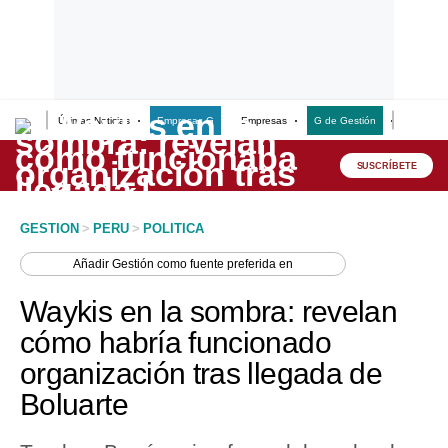
Últimas Noticias
Empresas G
Empresas
G de Gestión
Finanzas
Lo último
Peru Quiosco
SUSCRÍBETE
Portada
GESTION
>
PERU
>
POLITICA
Empresas
Añadir
Gestión
como fuente preferida en
Management & Empleo
Waykis en la sombra: revelan
Economía
cómo habría funcionado
organización tras llegada de
Mercados
Boluarte
Perú
Política