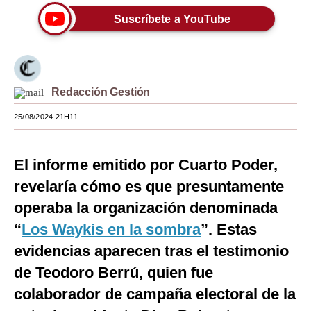
Suscríbete a YouTube
Moda
Estilos
Mundo
Redacción Gestión
EEUU
25/08/2024 21H11
México
España
El informe emitido por Cuarto Poder,
revelaría cómo es que presuntamente
Internacional
operaba la organización denominada
Tecnología
“
Los Waykis en la sombra
”. Estas
Club del Suscriptor
evidencias aparecen tras el testimonio
de Teodoro Berrú, quien fue
Mix
colaborador de campaña electoral de la
G de Gestión