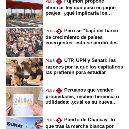
Fujimori propone
PLUS
G
eliminar ley que puso en jaque
peajes: ¿qué implicaría los
usuarios?
Perú se “bajó del barco”
PLUS
G
de crecimiento de países
emergentes: esto se perdió desde
2022
UTP, UPN y Senati: las
PLUS
G
razones por la que los capitalinos
las prefieren para estudiar
Peruanos que venden
PLUS
G
propiedades, reciben herencia o
utilidades: ¿cuál es su nueva
inversión clave?
Puerto de Chancay: lo
PLUS
G
que trae la marcha blanca por