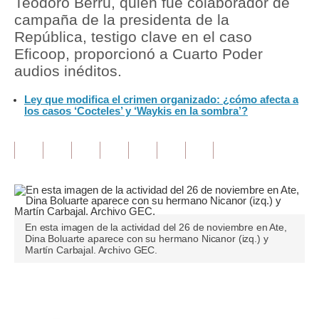
Teodoro Berrú, quien fue colaborador de
campaña de la presidenta de la
Tu Dinero
República, testigo clave en el caso
Eficoop, proporcionó a Cuarto Poder
Finanzas Personales
audios inéditos.
Inmobiliarias
Ley que modifica el crimen organizado: ¿cómo afecta a
los casos ‘Cocteles’ y ‘Waykis en la sombra’?
Plus G
Opinión
Editorial
Pregunta de hoy
Blogs
En esta imagen de la actividad del 26 de noviembre en Ate,
Dina Boluarte aparece con su hermano Nicanor (izq.) y
Martín Carbajal. Archivo GEC.
Tendencias
Lujo
Únete a nuestro canal
Viajes