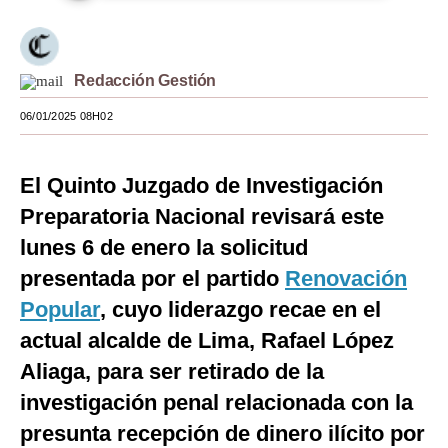
Moda
Estilos
Redacción Gestión
Mundo
06/01/2025 08H02
EEUU
El Quinto Juzgado de Investigación
México
Preparatoria Nacional revisará este
España
lunes 6 de enero la solicitud
Internacional
presentada por el partido
Renovación
Popular
, cuyo liderazgo recae en el
Tecnología
actual alcalde de Lima, Rafael López
Club del Suscriptor
Aliaga, para ser retirado de la
Mix
investigación penal relacionada con la
presunta recepción de dinero ilícito por
G de Gestión