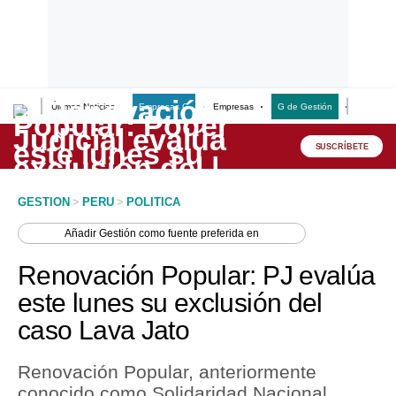
Últimas Noticias
Empresas G
Empresas
G de Gestión
Finanzas
Lo último
Peru Quiosco
SUSCRÍBETE
Portada
GESTION
>
PERU
>
POLITICA
Empresas
Añadir
Gestión
como fuente preferida en
Management & Empleo
Renovación Popular: PJ evalúa
Economía
este lunes su exclusión del
caso Lava Jato
Mercados
Perú
Renovación Popular, anteriormente
conocido como Solidaridad Nacional,
Política