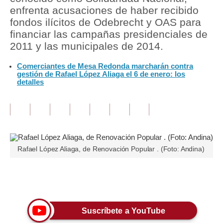
enfrenta acusaciones de haber recibido
Tu Dinero
fondos ilícitos de Odebrecht y OAS para
financiar las campañas presidenciales de
Finanzas Personales
2011 y las municipales de 2014.
Inmobiliarias
Comerciantes de Mesa Redonda marcharán contra
gestión de Rafael López Aliaga el 6 de enero: los
Plus G
detalles
Opinión
Editorial
Pregunta de hoy
Rafael López Aliaga, de Renovación Popular . (Foto: Andina)
Blogs
Tendencias
Únete a nuestro canal
Lujo
Suscríbete a YouTube
Viajes