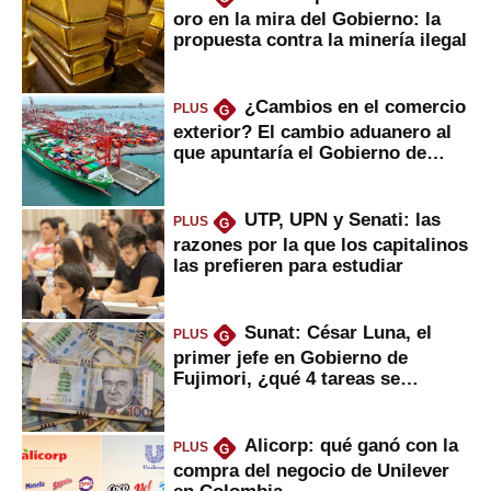
oro en la mira del Gobierno: la
propuesta contra la minería ilegal
¿Cambios en el comercio
PLUS
G
exterior? El cambio aduanero al
que apuntaría el Gobierno de
Fujimori
UTP, UPN y Senati: las
PLUS
G
razones por la que los capitalinos
las prefieren para estudiar
Sunat: César Luna, el
PLUS
G
primer jefe en Gobierno de
Fujimori, ¿qué 4 tareas se
marcan urgentes?
Alicorp: qué ganó con la
PLUS
G
compra del negocio de Unilever
en Colombia