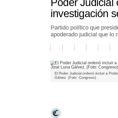
Poder Judicial
Finanzas Personales
investigación 
Inmobiliarias
Partido político que presi
Plus G
apoderado judicial que lo 
Opinión
Editorial
Pregunta de hoy
Blogs
El Poder Judicial ordenó incluir a Pod
Gálvez. (Foto: Congreso)
Tendencias
Lujo
Únete a nuestro canal
Viajes
Moda