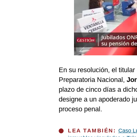
Podcast
Gestión TV
Videos
Fotogalerías
gestion.pe
En su resolución, el titula
¿quiénes
Preparatoria Nacional,
Jo
Somos?
plazo de cinco días a dich
Términos
designe a un apoderado jud
Y
Condiciones
proceso penal.
Política
De
Privacidad
LEA TAMBIÉN:
Caso Lu
Politica