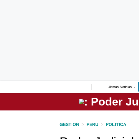
Lo último
Peru Quiosco
Portada
Empresas
Management & Empleo
Economía
Últimas Noticias
Mercados
Perú
Política
GESTION
>
PERU
>
POLITICA
Tu Dinero