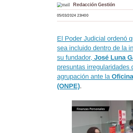
Redacción Gestión
Estilos
05/03/2024 23H00
Mundo
EEUU
El Poder Judicial ordenó qu
México
sea incluido dentro de la 
España
su fundador,
José Luna G
Internacional
presuntas irregularidades 
agrupación ante la
Oficin
Tecnología
(ONPE)
.
Club del Suscriptor
Mix
G de Gestión
Notas Contratadas