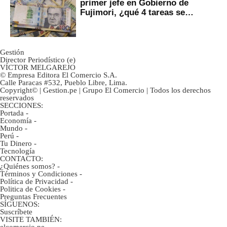
primer jefe en Gobierno de
Fujimori, ¿qué 4 tareas se
marcan urgentes?
Gestión
Director Periodístico (e)
VÍCTOR MELGAREJO
© Empresa Editora El Comercio S.A.
Calle Paracas #532, Pueblo Libre, Lima.
Copyright© | Gestion.pe | Grupo El Comercio | Todos los derechos
reservados
SECCIONES:
Portada
-
Economía
-
Mundo
-
Perú
-
Tu Dinero
-
Tecnología
CONTACTO:
¿Quiénes somos?
-
Términos y Condiciones
-
Política de Privacidad
-
Politica de Cookies
-
Preguntas Frecuentes
SÍGUENOS:
Suscríbete
VISITE TAMBIÉN:
elcomercio.pe
-