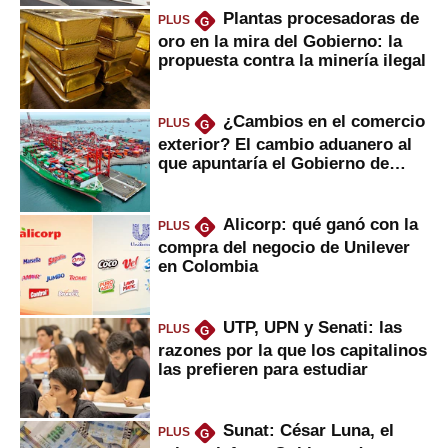
Plantas procesadoras de
PLUS
G
oro en la mira del Gobierno: la
propuesta contra la minería ilegal
¿Cambios en el comercio
PLUS
G
exterior? El cambio aduanero al
que apuntaría el Gobierno de
Fujimori
Alicorp: qué ganó con la
PLUS
G
compra del negocio de Unilever
en Colombia
UTP, UPN y Senati: las
PLUS
G
razones por la que los capitalinos
las prefieren para estudiar
Sunat: César Luna, el
PLUS
G