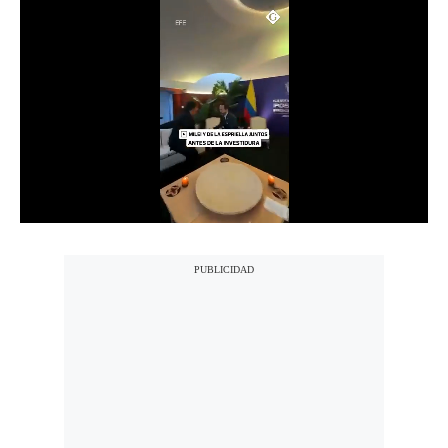
Notas Contratadas
Podcast
Gestión TV
Videos
Fotogalerías
gestion.pe
¿quiénes
Somos?
Términos
Y
Condiciones
Política
De
Privacidad