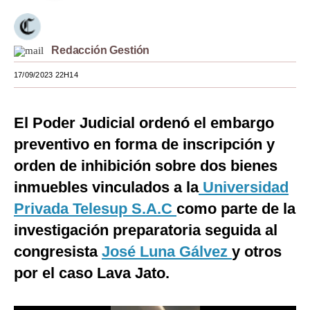
Moda
Estilos
Redacción Gestión
Mundo
17/09/2023 22H14
EEUU
El Poder Judicial ordenó el embargo
México
preventivo en forma de inscripción y
España
orden de inhibición sobre dos bienes
inmuebles vinculados a la
Universidad
Internacional
Privada Telesup S.A.C
como parte de la
Tecnología
investigación preparatoria seguida al
Club del Suscriptor
congresista
José Luna Gálvez
y otros
Mix
por el caso Lava Jato.
G de Gestión