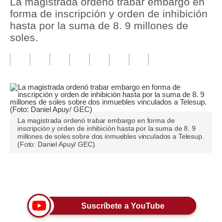
La magistrada ordenó trabar embargo en
forma de inscripción y orden de inhibición
Tu Dinero
hasta por la suma de 8. 9 millones de
soles.
Finanzas Personales
Inmobiliarias
Plus G
Opinión
Editorial
La magistrada ordenó trabar embargo en forma de
inscripción y orden de inhibición hasta por la suma de 8. 9
millones de soles sobre dos inmuebles vinculados a Telesup.
Pregunta de hoy
(Foto: Daniel Apuy/ GEC)
Blogs
Únete a nuestro canal
Tendencias
Lujo
Suscríbete a YouTube
Viajes