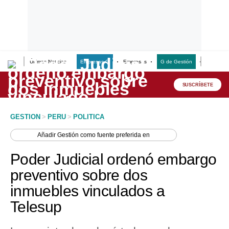
Últimas Noticias
Empresas G
Empresas
G de Gestión
Finanzas
Lo último
Peru Quiosco
SUSCRÍBETE
Portada
GESTION
>
PERU
>
POLITICA
Empresas
Añadir
Gestión
como fuente preferida en
Management & Empleo
Poder Judicial ordenó embargo
Economía
preventivo sobre dos
inmuebles vinculados a
Mercados
Telesup
Perú
Política