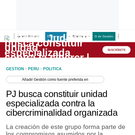
Últimas Noticias
Empresas G
Empresas
G de Gestión
Finanzas
Lo último
Peru Quiosco
SUSCRÍBETE
Portada
GESTION
>
PERU
>
POLITICA
Empresas
Añadir
Gestión
como fuente preferida en
Management & Empleo
PJ busca constituir unidad
Economía
especializada contra la
cibercriminalidad organizada
Mercados
Perú
La creación de este grupo forma parte de
los compromisos asumidos por la
Política