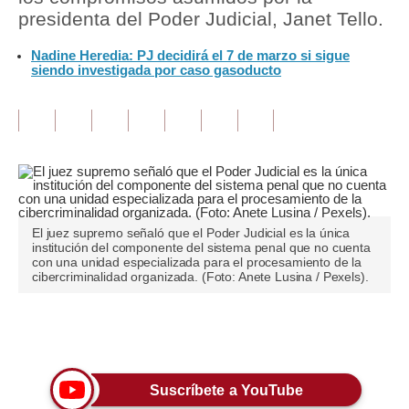
presidenta del Poder Judicial, Janet Tello.
Tu Dinero
Nadine Heredia: PJ decidirá el 7 de marzo si sigue
siendo investigada por caso gasoducto
Finanzas Personales
Inmobiliarias
Plus G
Opinión
Editorial
El juez supremo señaló que el Poder Judicial es la única
institución del componente del sistema penal que no cuenta
Pregunta de hoy
con una unidad especializada para el procesamiento de la
cibercriminalidad organizada. (Foto: Anete Lusina / Pexels).
Blogs
Tendencias
Únete a nuestro canal
Lujo
Suscríbete a YouTube
Viajes