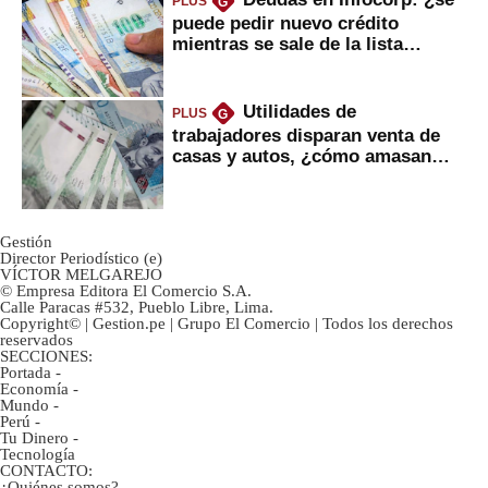
PLUS
G
puede pedir nuevo crédito
mientras se sale de la lista
negra?
Utilidades de
PLUS
G
trabajadores disparan venta de
casas y autos, ¿cómo amasan
tanta liquidez?
Gestión
Director Periodístico (e)
VÍCTOR MELGAREJO
© Empresa Editora El Comercio S.A.
Calle Paracas #532, Pueblo Libre, Lima.
Copyright© | Gestion.pe | Grupo El Comercio | Todos los derechos
reservados
SECCIONES:
Portada
-
Economía
-
Mundo
-
Perú
-
Tu Dinero
-
Tecnología
CONTACTO:
¿Quiénes somos?
-