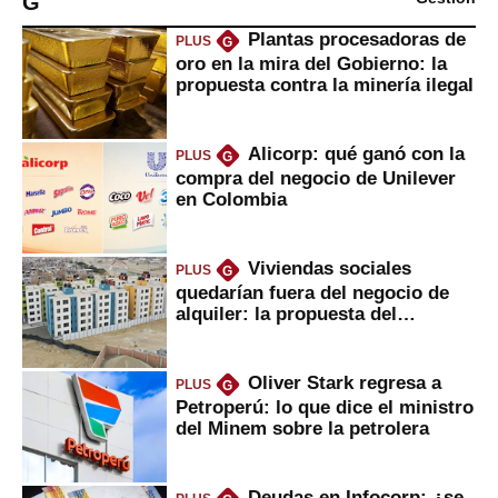
G
Plantas procesadoras de
PLUS
G
oro en la mira del Gobierno: la
propuesta contra la minería ilegal
Alicorp: qué ganó con la
PLUS
G
compra del negocio de Unilever
en Colombia
Viviendas sociales
PLUS
G
quedarían fuera del negocio de
alquiler: la propuesta del
gobierno
Oliver Stark regresa a
PLUS
G
Petroperú: lo que dice el ministro
del Minem sobre la petrolera
Deudas en Infocorp: ¿se