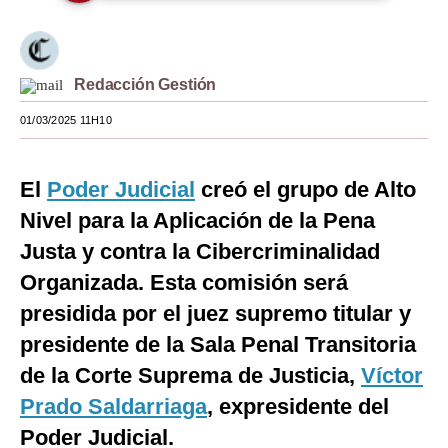
Moda
Estilos
Redacción Gestión
Mundo
01/03/2025 11H10
EEUU
El
Poder Judicial
creó el grupo de Alto
México
Nivel para la Aplicación de la Pena
España
Justa y contra la Cibercriminalidad
Internacional
Organizada. Esta comisión será
presidida por el juez supremo titular y
Tecnología
presidente de la Sala Penal Transitoria
Club del Suscriptor
de la Corte Suprema de Justicia,
Víctor
Mix
Prado Saldarriaga
, expresidente del
G de Gestión
Poder Judicial.