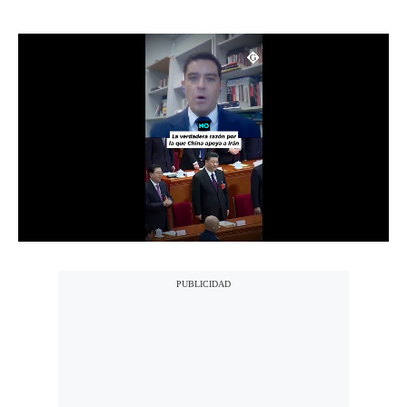
Notas Contratadas
Podcast
Gestión TV
Videos
Fotogalerías
gestion.pe
¿quiénes
Somos?
Términos
Y
Condiciones
Política
De
Privacidad