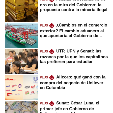
oro en la mira del Gobierno: la
propuesta contra la minería ilegal
¿Cambios en el comercio
PLUS
G
exterior? El cambio aduanero al
que apuntaría el Gobierno de
Fujimori
UTP, UPN y Senati: las
PLUS
G
razones por la que los capitalinos
las prefieren para estudiar
Alicorp: qué ganó con la
PLUS
G
compra del negocio de Unilever
en Colombia
Sunat: César Luna, el
PLUS
G
primer jefe en Gobierno de