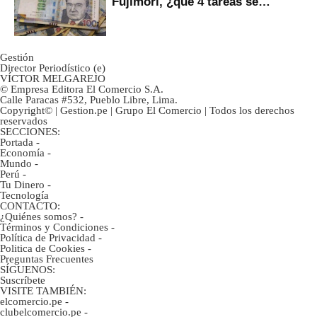
Fujimori, ¿qué 4 tareas se
marcan urgentes?
Gestión
Director Periodístico (e)
VÍCTOR MELGAREJO
© Empresa Editora El Comercio S.A.
Calle Paracas #532, Pueblo Libre, Lima.
Copyright© | Gestion.pe | Grupo El Comercio | Todos los derechos
reservados
SECCIONES:
Portada
-
Economía
-
Mundo
-
Perú
-
Tu Dinero
-
Tecnología
CONTACTO:
¿Quiénes somos?
-
Términos y Condiciones
-
Política de Privacidad
-
Politica de Cookies
-
Preguntas Frecuentes
SÍGUENOS:
Suscríbete
VISITE TAMBIÉN:
elcomercio.pe
-
clubelcomercio.pe
-