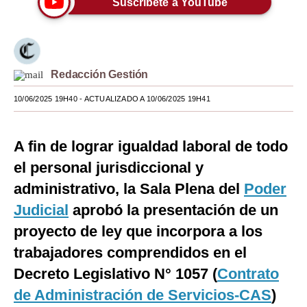
Suscríbete a YouTube
Moda
Estilos
Redacción Gestión
Mundo
10/06/2025 19H40
- ACTUALIZADO A 10/06/2025 19H41
EEUU
México
A fin de lograr igualdad laboral de todo
España
el personal jurisdiccional y
Internacional
administrativo, la Sala Plena del
Poder
Judicial
aprobó la presentación de un
Tecnología
proyecto de ley que incorpora a los
Club del Suscriptor
trabajadores comprendidos en el
Mix
Decreto Legislativo N° 1057 (
Contrato
de Administración de Servicios-CAS
)
G de Gestión