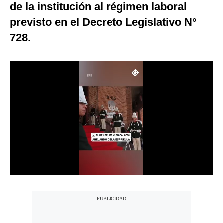
de la institución al régimen laboral
Notas Contratadas
previsto en el Decreto Legislativo N°
Podcast
728.
Gestión TV
Videos
Fotogalerías
gestion.pe
¿quiénes
Somos?
Términos
Y
Condiciones
Política
De
Privacidad