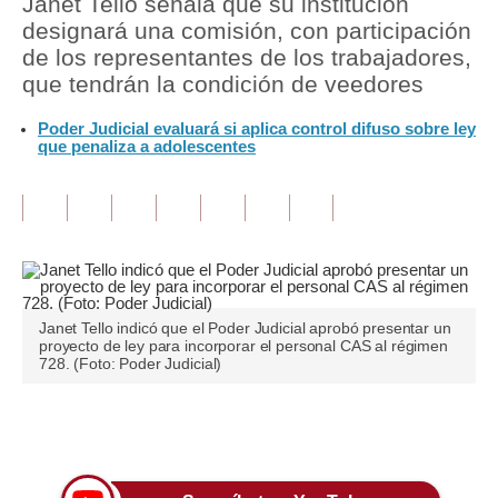
Janet Tello señala que su institución
designará una comisión, con participación
Tu Dinero
de los representantes de los trabajadores,
que tendrán la condición de veedores
Finanzas Personales
Poder Judicial evaluará si aplica control difuso sobre ley
Inmobiliarias
que penaliza a adolescentes
Plus G
Opinión
Editorial
Pregunta de hoy
Janet Tello indicó que el Poder Judicial aprobó presentar un
proyecto de ley para incorporar el personal CAS al régimen
Blogs
728. (Foto: Poder Judicial)
Tendencias
Únete a nuestro canal
Lujo
Viajes