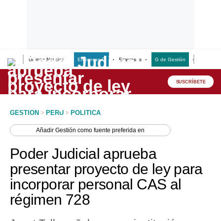
Últimas Noticias
Empresas G
Empresas
G de Gestión
Finanzas
Lo último
Peru Quiosco
SUSCRÍBETE
Portada
GESTION
>
PERU
>
POLITICA
Empresas
Añadir
Gestión
como fuente preferida en
Management & Empleo
Poder Judicial aprueba
Economía
presentar proyecto de ley para
incorporar personal CAS al
Mercados
régimen 728
Perú
Política