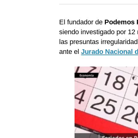
Estilos
Mundo
El fundador de
Podemos 
siendo investigado por 12
EEUU
las presuntas irregularidad
México
ante el
Jurado Nacional 
España
Internacional
Tecnología
Club del Suscriptor
Mix
G de Gestión
Notas Contratadas