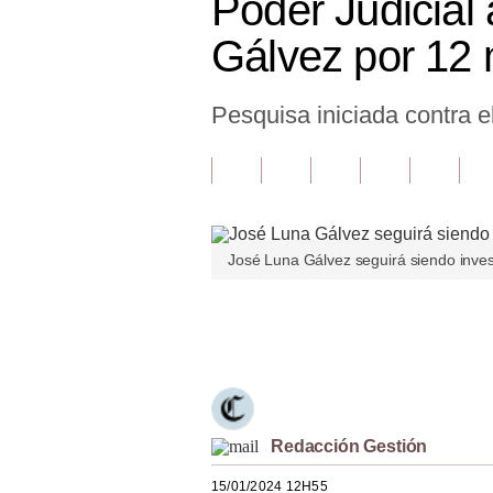
Poder Judicial
Finanzas Personales
Gálvez por 12
Inmobiliarias
Pesquisa iniciada contra 
Plus G
Opinión
Editorial
Pregunta de hoy
José Luna Gálvez seguirá siendo inve
Blogs
Únete a nuestro canal
Tendencias
Lujo
Viajes
Redacción Gestión
Moda
15/01/2024 12H55