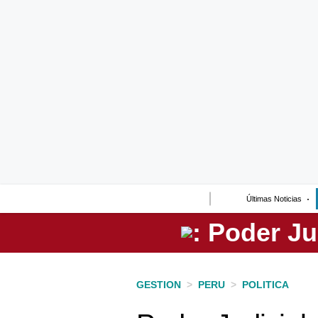
Lo último
Peru Quiosco
Portada
Empresas
Management & Empleo
Economía
Últimas Noticias
Mercados
Perú
Política
GESTION
>
PERU
>
POLITICA
Tu Dinero