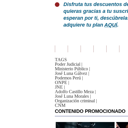
Disfruta tus descuentos d
quieras gracias a tu susc
esperan por ti, descúbrel
adquiere tu plan
AQUÍ
.
TAGS
Poder Judicial
|
Ministerio Público
|
José Luna Gálvez
|
Podemos Perú
|
ONPE
|
JNE
|
Adolfo Castillo Meza
|
José Luna Morales
|
Organización criminal
|
CNM