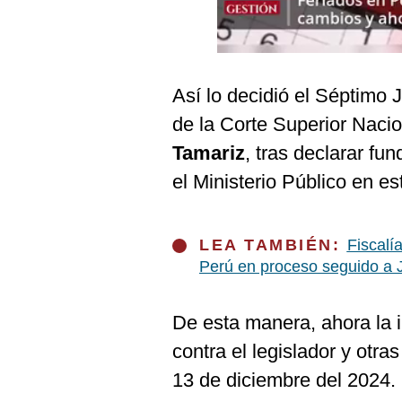
Podcast
Gestión TV
Videos
Así lo decidió el Séptimo 
Fotogalerías
de la Corte Superior Naci
Tamariz
, tras declarar fu
el Ministerio Público en es
gestion.pe
¿quiénes
LEA TAMBIÉN:
Fiscalí
Somos?
Perú en proceso seguido a 
Términos
Y
Condiciones
De esta manera, ahora la i
Política
De
contra el legislador y otr
Privacidad
13 de diciembre del 2024.
Politica