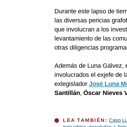
De
Cookies
Durante este lapso de tiemp
Preguntas
las diversas pericias graf
Frecuentes
que involucran a los inves
levantamiento de las comu
otras diligencias programa
Además de Luna Gálvez, e
involucrados el exjefe de
exlegislador
José Luna M
Santillán
,
Óscar Nieves 
LEA TAMBIÉN:
Caso Lu