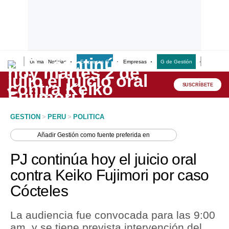
Últimas Noticias
Empresas G
Empresas
G de Gestión
Finanzas
Lo último
Peru Quiosco
SUSCRÍBETE
Portada
GESTION
>
PERU
>
POLITICA
Empresas
Añadir
Gestión
como fuente preferida en
Management & Empleo
PJ continúa hoy el juicio oral
Economía
contra Keiko Fujimori por caso
Cócteles
Mercados
Perú
La audiencia fue convocada para las 9:00
am. y se tiene prevista intervención del
Política