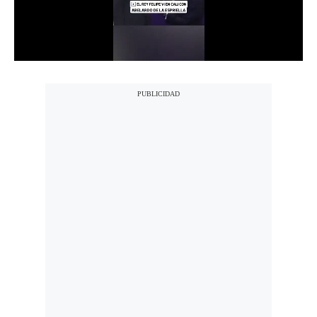
Notas Contratadas
Podcast
Gestión TV
Videos
Fotogalerías
gestion.pe
¿quiénes
Somos?
Términos
Y
Condiciones
Política
De
Privacidad