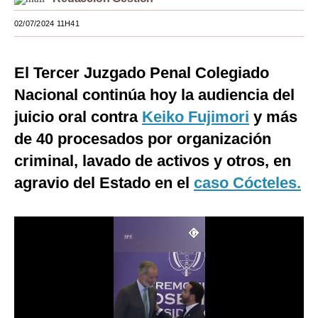
Moda
02/07/2024 11H41
Estilos
El Tercer Juzgado Penal Colegiado
Mundo
Nacional continúa hoy la audiencia del
EEUU
juicio oral contra
Keiko Fujimori
y más
México
de 40 procesados por organización
criminal, lavado de activos y otros, en
España
agravio del Estado en el
caso Cócteles.
Internacional
Tecnología
Club del Suscriptor
Mix
G de Gestión