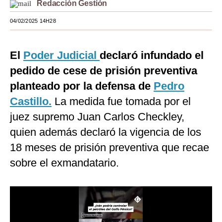
Redacción Gestión
Moda
04/02/2025 14H28
Estilos
El
Poder Judicial
declaró infundado el
Mundo
pedido de cese de prisión preventiva
EEUU
planteado por la defensa de
Pedro
México
Castillo.
La medida fue tomada por el
España
juez supremo Juan Carlos Checkley,
quien además declaró la vigencia de los
Internacional
18 meses de prisión preventiva que recae
Tecnología
sobre el exmandatario.
Club del Suscriptor
Mix
G de Gestión