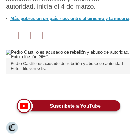
autoridad, inicia el 4 de marzo.
Tu Dinero
Más pobres en un país rico: entre el cinismo y la miseria
Finanzas Personales
Inmobiliarias
Plus G
Opinión
Pedro Castillo es acusado de rebelión y abuso de autoridad.
Foto: difusión GEC
Editorial
Pregunta de hoy
Únete a nuestro canal
Blogs
Suscríbete a YouTube
Tendencias
Lujo
Viajes