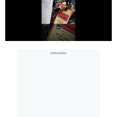
Notas Contratadas
Podcast
Gestión TV
Videos
Fotogalerías
gestion.pe
¿quiénes
Somos?
Términos
Y
Condiciones
Política
De
Privacidad