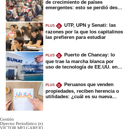
de crecimiento de países
emergentes: esto se perdió desde
2022
UTP, UPN y Senati: las
PLUS
G
razones por la que los capitalinos
las prefieren para estudiar
Puerto de Chancay: lo
PLUS
G
que trae la marcha blanca por
uso de tecnología de EE.UU. en
mercancías
Peruanos que venden
PLUS
G
propiedades, reciben herencia o
utilidades: ¿cuál es su nueva
inversión clave?
Gestión
Director Periodístico (e)
VÍCTOR MELGAREJO