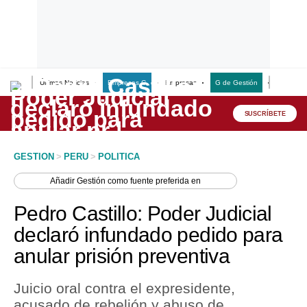
Últimas Noticias
Empresas G
Empresas
G de Gestión
Finanzas
Lo último
Peru Quiosco
SUSCRÍBETE
Portada
GESTION
>
PERU
>
POLITICA
Empresas
Añadir
Gestión
como fuente preferida en
Management & Empleo
Pedro Castillo: Poder Judicial
Economía
declaró infundado pedido para
anular prisión preventiva
Mercados
Perú
Juicio oral contra el expresidente,
acusado de rebelión y abuso de
Política