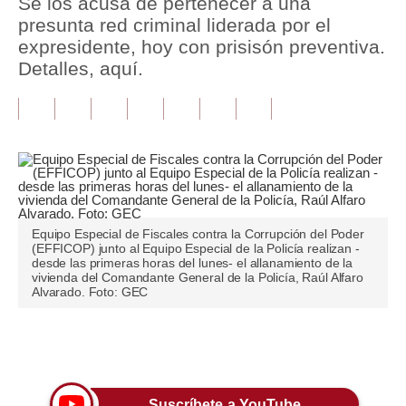
Se los acusa de pertenecer a una
presunta red criminal liderada por el
Tu Dinero
expresidente, hoy con prisisón preventiva.
Detalles, aquí.
Finanzas Personales
Inmobiliarias
Plus G
Opinión
Editorial
Equipo Especial de Fiscales contra la Corrupción del Poder
(EFFICOP) junto al Equipo Especial de la Policía realizan -
Pregunta de hoy
desde las primeras horas del lunes- el allanamiento de la
vivienda del Comandante General de la Policía, Raúl Alfaro
Blogs
Alvarado. Foto: GEC
Tendencias
Únete a nuestro canal
Lujo
Viajes
Suscríbete a YouTube