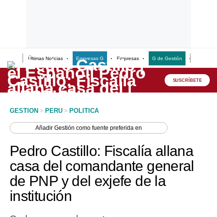
Últimas Noticias
Empresas G
Empresas
G de Gestión
Finanzas
Lo último
Peru Quiosco
SUSCRÍBETE
Portada
GESTION
>
PERU
>
POLITICA
Empresas
Añadir
Gestión
como fuente preferida en
Management & Empleo
Pedro Castillo: Fiscalía allana
Economía
casa del comandante general
de PNP y del exjefe de la
Mercados
institución
Perú
Política