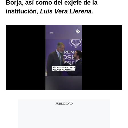
Borja, así como del exjefe de la
Notas Contratadas
institución,
Luis Vera Llerena.
Podcast
Gestión TV
Videos
Fotogalerías
gestion.pe
¿quiénes
Somos?
Términos
Y
Condiciones
Política
De
Privacidad