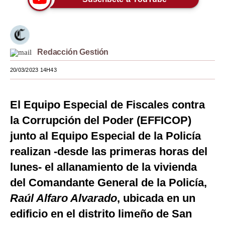
Moda
Estilos
Redacción Gestión
Mundo
20/03/2023 14H43
EEUU
México
El Equipo Especial de Fiscales contra
España
la Corrupción del Poder (EFFICOP)
junto al Equipo Especial de la Policía
Internacional
realizan -desde las primeras horas del
Tecnología
lunes- el allanamiento de la vivienda
Club del Suscriptor
del Comandante General de la Policía,
Mix
Raúl Alfaro Alvarado
, ubicada en un
edificio en el distrito limeño de San
G de Gestión