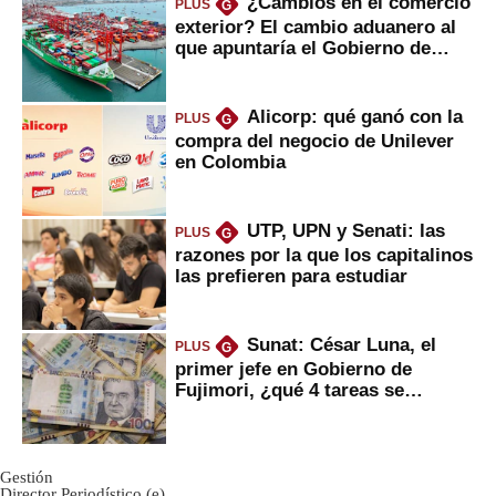
¿Cambios en el comercio
PLUS
G
exterior? El cambio aduanero al
que apuntaría el Gobierno de
Fujimori
Alicorp: qué ganó con la
PLUS
G
compra del negocio de Unilever
en Colombia
UTP, UPN y Senati: las
PLUS
G
razones por la que los capitalinos
las prefieren para estudiar
Sunat: César Luna, el
PLUS
G
primer jefe en Gobierno de
Fujimori, ¿qué 4 tareas se
marcan urgentes?
Gestión
Director Periodístico (e)