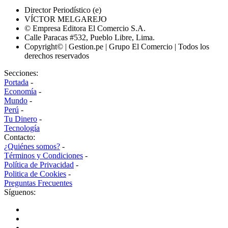
Director Periodístico (e)
VÍCTOR MELGAREJO
© Empresa Editora El Comercio S.A.
Calle Paracas #532, Pueblo Libre, Lima.
Copyright© | Gestion.pe | Grupo El Comercio | Todos los
derechos reservados
Secciones:
Portada
-
Economía
-
Mundo
-
Perú
-
Tu Dinero
-
Tecnología
Contacto:
¿Quiénes somos?
-
Términos y Condiciones
-
Política de Privacidad
-
Politica de Cookies
-
Preguntas Frecuentes
Síguenos: