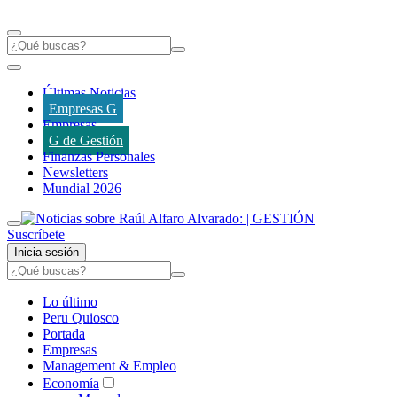
Últimas Noticias
Empresas G
Empresas
G de Gestión
Finanzas Personales
Newsletters
Mundial 2026
Suscríbete
Inicia sesión
Lo último
Peru Quiosco
Portada
Empresas
Management & Empleo
Economía