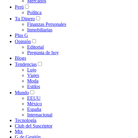
Mercados
Perú
Política
Tu Dinero
Finanzas Personales
Inmobiliarias
Plus G
Opinión
Editorial
Pregunta de hoy
Blogs
Tendencias
Lujo
Viajes
Moda
Estilos
Mundo
EEUU
México
España
Internacional
Tecnología
Club del Suscriptor
Mix
G de Gestión