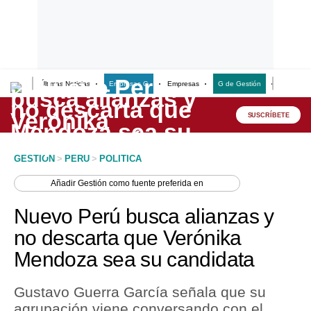
Últimas Noticias
Empresas G
Empresas
G de Gestión
Finanzas
Lo último
Peru Quiosco
SUSCRÍBETE
Portada
GESTION
>
PERU
>
POLITICA
Empresas
Añadir
Gestión
como fuente preferida en
Management & Empleo
Nuevo Perú busca alianzas y
Economía
no descarta que Verónika
Mendoza sea su candidata
Mercados
Perú
Gustavo Guerra García señala que su
agrupación viene conversando con el
Política