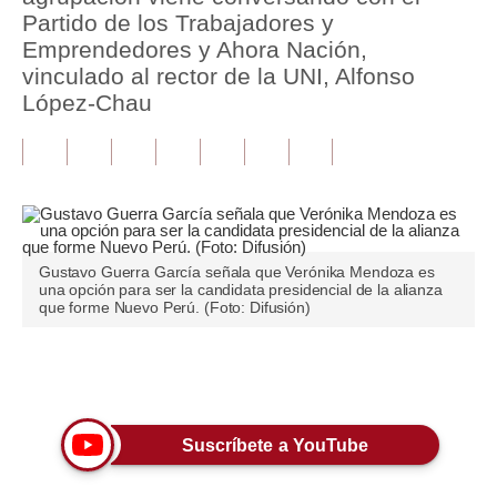
Partido de los Trabajadores y
Tu Dinero
Emprendedores y Ahora Nación,
vinculado al rector de la UNI, Alfonso
Finanzas Personales
López-Chau
Inmobiliarias
Plus G
Opinión
Editorial
Gustavo Guerra García señala que Verónika Mendoza es
una opción para ser la candidata presidencial de la alianza
que forme Nuevo Perú. (Foto: Difusión)
Pregunta de hoy
Blogs
Únete a nuestro canal
Tendencias
Lujo
Suscríbete a YouTube
Viajes