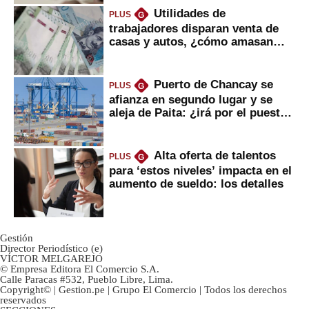
Utilidades de
PLUS
G
trabajadores disparan venta de
casas y autos, ¿cómo amasan
tanta liquidez?
Puerto de Chancay se
PLUS
G
afianza en segundo lugar y se
aleja de Paita: ¿irá por el puesto
1?
Alta oferta de talentos
PLUS
G
para ‘estos niveles’ impacta en el
aumento de sueldo: los detalles
Gestión
Director Periodístico (e)
VÍCTOR MELGAREJO
© Empresa Editora El Comercio S.A.
Calle Paracas #532, Pueblo Libre, Lima.
Copyright© | Gestion.pe | Grupo El Comercio | Todos los derechos
reservados