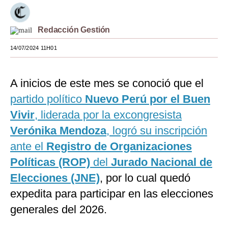
Moda
Redacción Gestión
Estilos
14/07/2024 11H01
Mundo
EEUU
A inicios de este mes se conoció que el
México
partido político
Nuevo Perú por el Buen
Vivir
, liderada por la excongresista
España
Verónika Mendoza
, logró su inscripción
Internacional
ante el
Registro de Organizaciones
Tecnología
Políticas (ROP)
del
Jurado Nacional de
Elecciones (JNE)
, por lo cual quedó
Club del Suscriptor
expedita para participar en las elecciones
Mix
generales del 2026.
G de Gestión