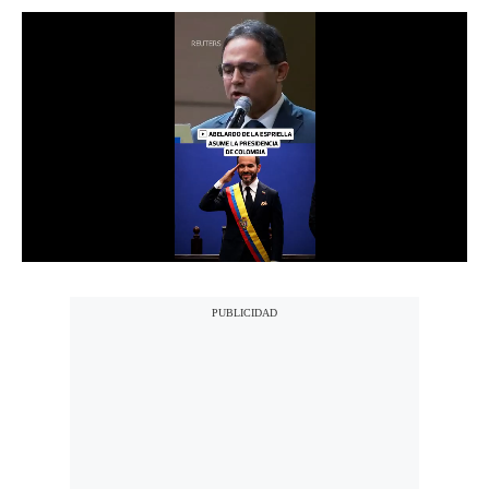
Notas Contratadas
Podcast
Gestión TV
Videos
Fotogalerías
gestion.pe
¿quiénes
Somos?
Términos
Y
Condiciones
Política
De
Privacidad