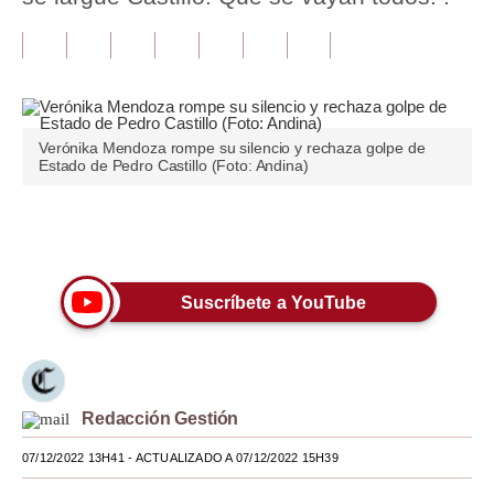
Tu Dinero
Finanzas Personales
Inmobiliarias
Verónika Mendoza rompe su silencio y rechaza golpe de
Estado de Pedro Castillo (Foto: Andina)
Plus G
Opinión
Únete a nuestro canal
Editorial
Suscríbete a YouTube
Pregunta de hoy
Blogs
Tendencias
Redacción Gestión
Lujo
07/12/2022 13H41
- ACTUALIZADO A 07/12/2022 15H39
Viajes