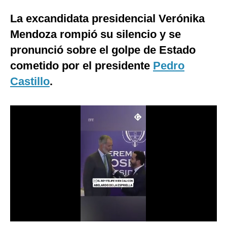
Moda
La excandidata presidencial Verónika
Mendoza rompió su silencio y se
Estilos
pronunció sobre el golpe de Estado
Mundo
cometido por el presidente
Pedro
EEUU
Castillo
.
México
España
Internacional
Tecnología
Club del Suscriptor
Mix
G de Gestión