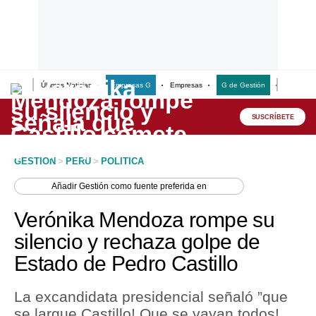
Últimas Noticias
Empresas G
Empresas
G de Gestión
Finanzas
Lo último
Peru Quiosco
SUSCRÍBETE
Portada
GESTION
>
PERU
>
POLITICA
Empresas
Añadir
Gestión
como fuente preferida en
Management & Empleo
Verónika Mendoza rompe su
Economía
silencio y rechaza golpe de
Estado de Pedro Castillo
Mercados
Perú
La excandidata presidencial señaló ”que
se largue Castillo! Que se vayan todos! .
Política