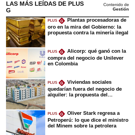
LAS MÁS LEÍDAS DE PLUS
Contenido de
G
Gestión
Plantas procesadoras de
PLUS
G
oro en la mira del Gobierno: la
propuesta contra la minería ilegal
Alicorp: qué ganó con la
PLUS
G
compra del negocio de Unilever
en Colombia
Viviendas sociales
PLUS
G
quedarían fuera del negocio de
alquiler: la propuesta del
gobierno
Oliver Stark regresa a
PLUS
G
Petroperú: lo que dice el ministro
del Minem sobre la petrolera