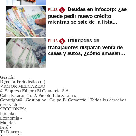
Deudas en Infocorp: ¿se
PLUS
G
puede pedir nuevo crédito
mientras se sale de la lista
negra?
Utilidades de
PLUS
G
trabajadores disparan venta de
casas y autos, ¿cómo amasan
tanta liquidez?
Gestión
Director Periodístico (e)
VÍCTOR MELGAREJO
© Empresa Editora El Comercio S.A.
Calle Paracas #532, Pueblo Libre, Lima.
Copyright© | Gestion.pe | Grupo El Comercio | Todos los derechos
reservados
SECCIONES:
Portada
-
Economía
-
Mundo
-
Perú
-
Tu Dinero
-