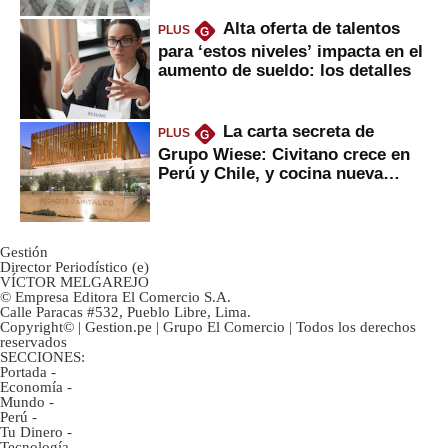
Alta oferta de talentos
PLUS
G
para ‘estos niveles’ impacta en el
aumento de sueldo: los detalles
La carta secreta de
PLUS
G
Grupo Wiese: Civitano crece en
Perú y Chile, y cocina nueva
marca
Gestión
Director Periodístico (e)
VÍCTOR MELGAREJO
© Empresa Editora El Comercio S.A.
Calle Paracas #532, Pueblo Libre, Lima.
Copyright© | Gestion.pe | Grupo El Comercio | Todos los derechos
reservados
SECCIONES:
Portada
-
Economía
-
Mundo
-
Perú
-
Tu Dinero
-
Tecnología