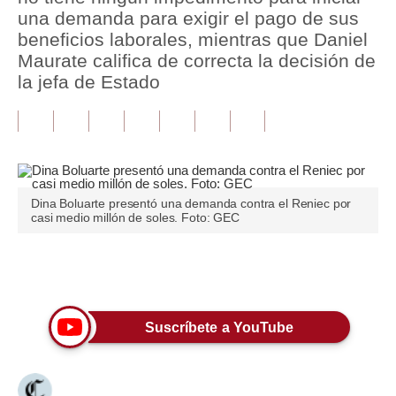
una demanda para exigir el pago de sus
Tu Dinero
beneficios laborales, mientras que Daniel
Maurate califica de correcta la decisión de
Finanzas Personales
la jefa de Estado
Inmobiliarias
Plus G
Opinión
Dina Boluarte presentó una demanda contra el Reniec por
Editorial
casi medio millón de soles. Foto: GEC
Pregunta de hoy
Únete a nuestro canal
Blogs
Tendencias
Suscríbete a YouTube
Lujo
Viajes