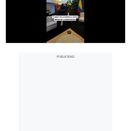
Notas Contratadas
Podcast
Gestión TV
Videos
Fotogalerías
gestion.pe
¿quiénes
Somos?
Términos
Y
Condiciones
Política
De
Privacidad