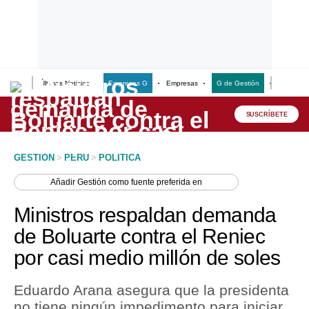
Últimas Noticias
Empresas G
Empresas
G de Gestión
Finanzas
Lo último
Peru Quiosco
SUSCRÍBETE
Portada
GESTION
>
PERU
>
POLITICA
Empresas
Añadir
Gestión
como fuente preferida en
Management & Empleo
Ministros respaldan demanda
Economía
de Boluarte contra el Reniec
por casi medio millón de soles
Mercados
Perú
Eduardo Arana asegura que la presidenta
no tiene ningún impedimento para iniciar
Política