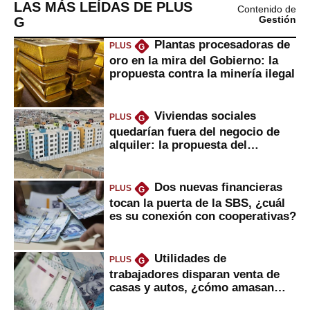
LAS MÁS LEÍDAS DE PLUS
Contenido de
G
Gestión
Plantas procesadoras de
PLUS
G
oro en la mira del Gobierno: la
propuesta contra la minería ilegal
Viviendas sociales
PLUS
G
quedarían fuera del negocio de
alquiler: la propuesta del
gobierno
Dos nuevas financieras
PLUS
G
tocan la puerta de la SBS, ¿cuál
es su conexión con cooperativas?
Utilidades de
PLUS
G
trabajadores disparan venta de
casas y autos, ¿cómo amasan
tanta liquidez?