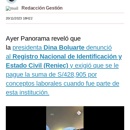
Redacción Gestión
Moda
20/11/2023 18H22
Estilos
Mundo
Ayer Panorama reveló que
EEUU
la
presidenta
Dina Boluarte
denunció
México
al
Registro Nacional de Identificación y
Estado Civil (Reniec)
y exigió que se le
España
pague la suma de S/428,905 por
Internacional
conceptos laborales cuando fue parte de
Tecnología
esta institución.
Club del Suscriptor
Mix
G de Gestión