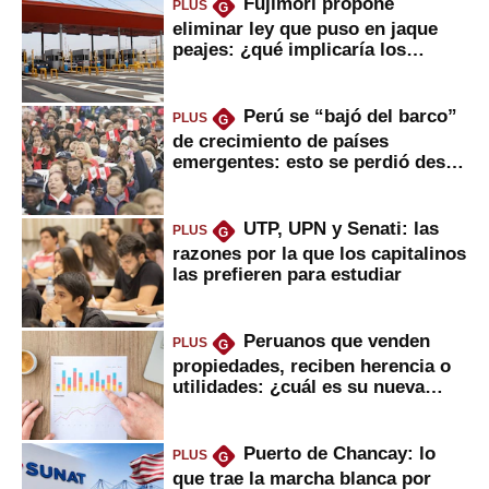
Fujimori propone
PLUS
G
eliminar ley que puso en jaque
peajes: ¿qué implicaría los
usuarios?
Perú se “bajó del barco”
PLUS
G
de crecimiento de países
emergentes: esto se perdió desde
2022
UTP, UPN y Senati: las
PLUS
G
razones por la que los capitalinos
las prefieren para estudiar
Peruanos que venden
PLUS
G
propiedades, reciben herencia o
utilidades: ¿cuál es su nueva
inversión clave?
Puerto de Chancay: lo
PLUS
G
que trae la marcha blanca por