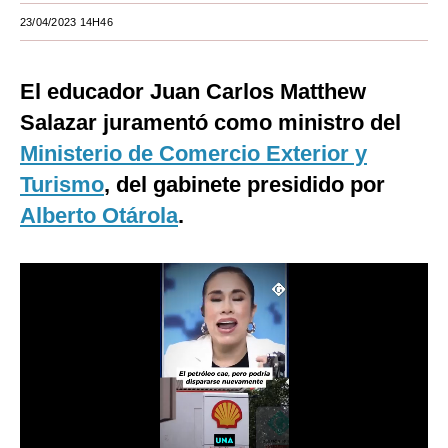
23/04/2023 14H46
Moda
Estilos
El educador Juan Carlos Matthew
Mundo
Salazar juramentó como ministro del
Ministerio de Comercio Exterior y
EEUU
Turismo
, del gabinete presidido por
México
Alberto Otárola
.
España
Internacional
Tecnología
Club del Suscriptor
Mix
G de Gestión