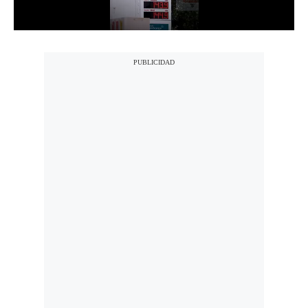
Notas Contratadas
Podcast
Gestión TV
Videos
Fotogalerías
gestion.pe
¿quiénes
Somos?
Términos
Y
Condiciones
Política
De
Privacidad