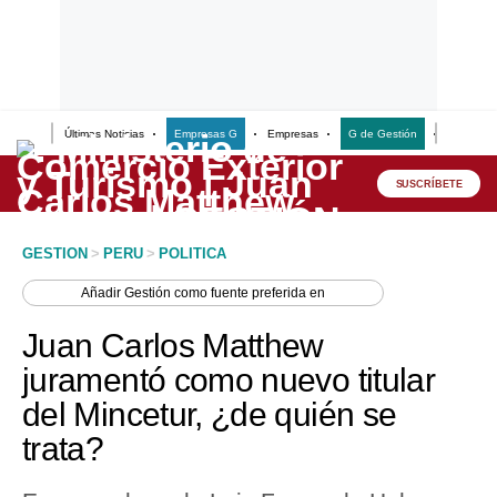
Últimas Noticias
Empresas G
Empresas
G de Gestión
Finanzas
Lo último
Peru Quiosco
SUSCRÍBETE
Portada
GESTION
>
PERU
>
POLITICA
Empresas
Añadir
Gestión
como fuente preferida en
Management & Empleo
Juan Carlos Matthew
Economía
juramentó como nuevo titular
del Mincetur, ¿de quién se
Mercados
trata?
Perú
Política