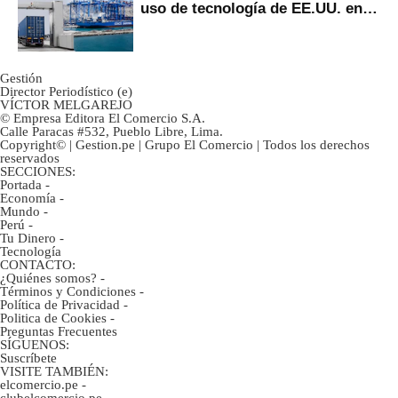
uso de tecnología de EE.UU. en
mercancías
Gestión
Director Periodístico (e)
VÍCTOR MELGAREJO
© Empresa Editora El Comercio S.A.
Calle Paracas #532, Pueblo Libre, Lima.
Copyright© | Gestion.pe | Grupo El Comercio | Todos los derechos
reservados
SECCIONES:
Portada
-
Economía
-
Mundo
-
Perú
-
Tu Dinero
-
Tecnología
CONTACTO:
¿Quiénes somos?
-
Términos y Condiciones
-
Política de Privacidad
-
Politica de Cookies
-
Preguntas Frecuentes
SÍGUENOS:
Suscríbete
VISITE TAMBIÉN:
elcomercio.pe
-
clubelcomercio.pe
-