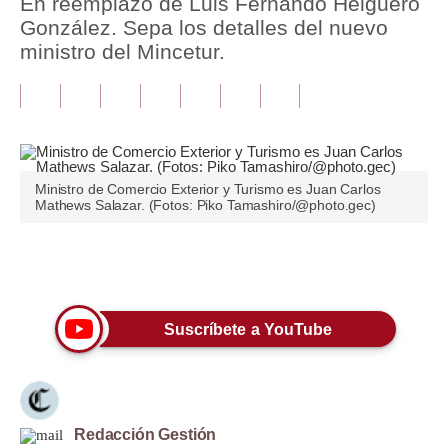
En reemplazo de Luis Fernando Helguero
González. Sepa los detalles del nuevo
Tu Dinero
ministro del Mincetur.
Finanzas Personales
Inmobiliarias
Plus G
Ministro de Comercio Exterior y Turismo es Juan Carlos
Opinión
Mathews Salazar. (Fotos: Piko Tamashiro/@photo.gec)
Editorial
Únete a nuestro canal
Pregunta de hoy
Blogs
Suscríbete a YouTube
Tendencias
Lujo
Redacción Gestión
Viajes