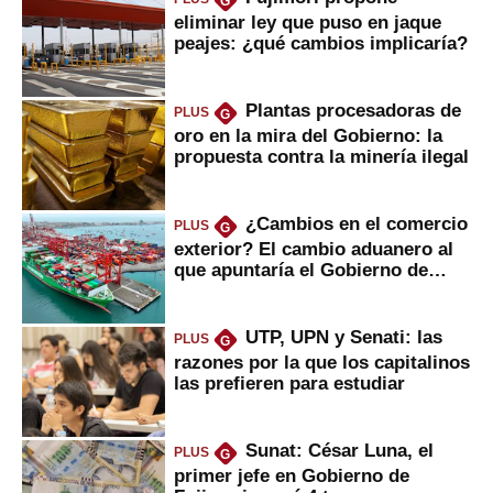
G
eliminar ley que puso en jaque
peajes: ¿qué cambios implicaría?
Plantas procesadoras de
PLUS
G
oro en la mira del Gobierno: la
propuesta contra la minería ilegal
¿Cambios en el comercio
PLUS
G
exterior? El cambio aduanero al
que apuntaría el Gobierno de
Fujimori
UTP, UPN y Senati: las
PLUS
G
razones por la que los capitalinos
las prefieren para estudiar
Sunat: César Luna, el
PLUS
G
primer jefe en Gobierno de