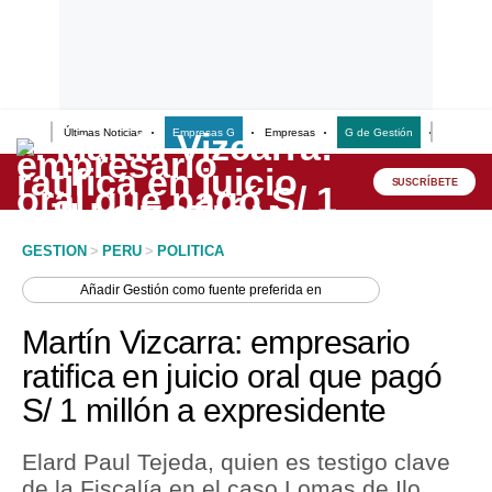
Últimas Noticias
Empresas G
Empresas
G de Gestión
Finanzas
Lo último
Peru Quiosco
SUSCRÍBETE
Portada
GESTION
>
PERU
>
POLITICA
Empresas
Añadir
Gestión
como fuente preferida en
Management & Empleo
Martín Vizcarra: empresario
Economía
ratifica en juicio oral que pagó
S/ 1 millón a expresidente
Mercados
Perú
Elard Paul Tejeda, quien es testigo clave
de la Fiscalía en el caso Lomas de Ilo,
Política