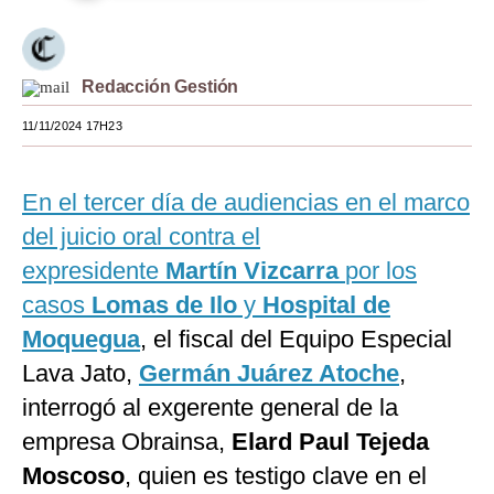
Moda
Estilos
Redacción Gestión
Mundo
11/11/2024 17H23
EEUU
En el tercer día de audiencias en el marco
México
del juicio oral contra el
España
expresidente
Martín Vizcarra
por los
Internacional
casos
Lomas de Ilo
y
Hospital de
Moquegua
, el fiscal del Equipo Especial
Tecnología
Lava Jato,
Germán Juárez Atoche
,
Club del Suscriptor
interrogó al exgerente general de la
Mix
empresa Obrainsa,
Elard Paul Tejeda
Moscoso
, quien es testigo clave en el
G de Gestión