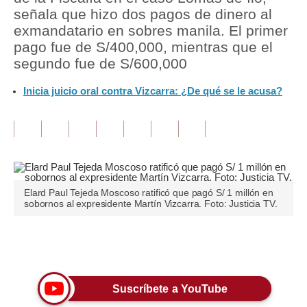
señala que hizo dos pagos de dinero al
Tu Dinero
exmandatario en sobres manila. El primer
pago fue de S/400,000, mientras que el
Finanzas Personales
segundo fue de S/600,000
Inmobiliarias
Inicia juicio oral contra Vizcarra: ¿De qué se le acusa?
Plus G
Opinión
Editorial
Pregunta de hoy
Elard Paul Tejeda Moscoso ratificó que pagó S/ 1 millón en
sobornos al expresidente Martín Vizcarra. Foto: Justicia TV.
Blogs
Tendencias
Únete a nuestro canal
Lujo
Suscríbete a YouTube
Viajes