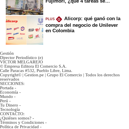
Fujimori, ¿qué 4 tareas se
marcan urgentes?
Alicorp: qué ganó con la
PLUS
G
compra del negocio de Unilever
en Colombia
Gestión
Director Periodístico (e)
VÍCTOR MELGAREJO
© Empresa Editora El Comercio S.A.
Calle Paracas #532, Pueblo Libre, Lima.
Copyright© | Gestion.pe | Grupo El Comercio | Todos los derechos
reservados
SECCIONES:
Portada
-
Economía
-
Mundo
-
Perú
-
Tu Dinero
-
Tecnología
CONTACTO:
¿Quiénes somos?
-
Términos y Condiciones
-
Política de Privacidad
-