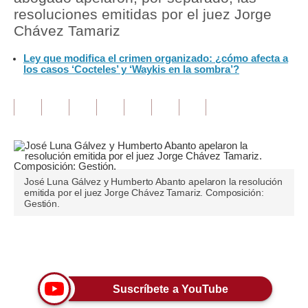
resoluciones emitidas por el juez Jorge
Tu Dinero
Chávez Tamariz
Finanzas Personales
Ley que modifica el crimen organizado: ¿cómo afecta a
los casos ‘Cocteles’ y ‘Waykis en la sombra’?
Inmobiliarias
Plus G
Opinión
Editorial
José Luna Gálvez y Humberto Abanto apelaron la resolución
Pregunta de hoy
emitida por el juez Jorge Chávez Tamariz. Composición:
Gestión.
Blogs
Tendencias
Únete a nuestro canal
Lujo
Suscríbete a YouTube
Viajes