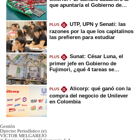
que apuntaría el Gobierno de
Fujimori
UTP, UPN y Senati: las
PLUS
G
razones por la que los capitalinos
las prefieren para estudiar
Sunat: César Luna, el
PLUS
G
primer jefe en Gobierno de
Fujimori, ¿qué 4 tareas se
marcan urgentes?
Alicorp: qué ganó con la
PLUS
G
compra del negocio de Unilever
en Colombia
Gestión
Director Periodístico (e)
VÍCTOR MELGAREJO