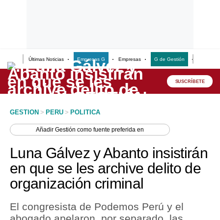
Últimas Noticias
Empresas G
Empresas
G de Gestión
Finanzas
Lo último
Peru Quiosco
SUSCRÍBETE
Portada
GESTION
>
PERU
>
POLITICA
Empresas
Añadir
Gestión
como fuente preferida en
Management & Empleo
Luna Gálvez y Abanto insistirán
Economía
en que se les archive delito de
organización criminal
Mercados
Perú
El congresista de Podemos Perú y el
abogado apelaron, por separado, las
Política