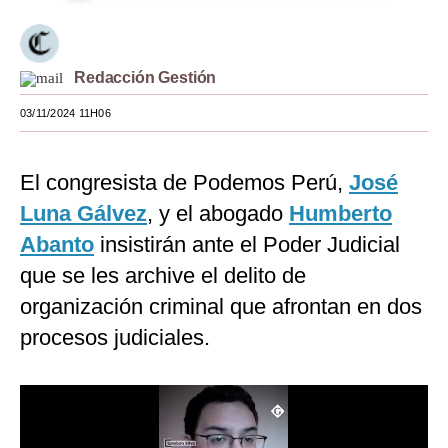
Moda
Estilos
Redacción Gestión
Mundo
03/11/2024 11H06
EEUU
El congresista de Podemos Perú,
José
México
Luna Gálvez
, y el abogado
Humberto
España
Abanto
insistirán ante el Poder Judicial
Internacional
que se les archive el delito de
organización criminal que afrontan en dos
Tecnología
procesos judiciales.
Club del Suscriptor
Mix
G de Gestión