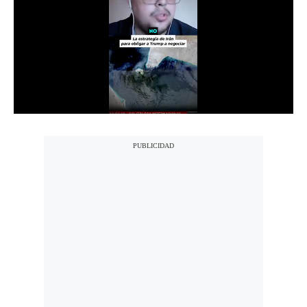
Notas Contratadas
Podcast
Gestión TV
Videos
Fotogalerías
gestion.pe
¿quiénes
Somos?
Términos
Y
Condiciones
Política
De
Privacidad