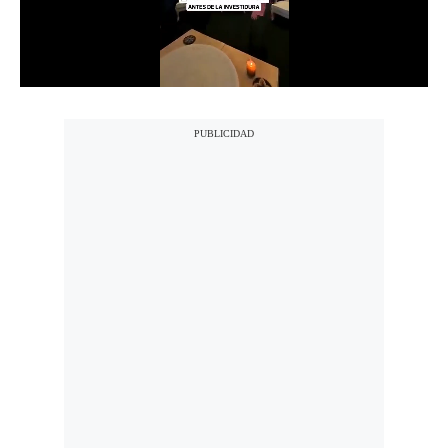
Notas Contratadas
Podcast
Gestión TV
Videos
Fotogalerías
gestion.pe
¿quiénes
Somos?
Términos
Y
Condiciones
Política
De
Privacidad