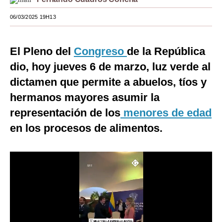
Moda
06/03/2025 19H13
Estilos
El Pleno del
Congreso
de la República
Mundo
dio, hoy jueves 6 de marzo, luz verde al
EEUU
dictamen que permite a abuelos, tíos y
México
hermanos mayores asumir la
representación de los
menores de edad
España
en los procesos de alimentos.
Internacional
Tecnología
Club del Suscriptor
Mix
G de Gestión