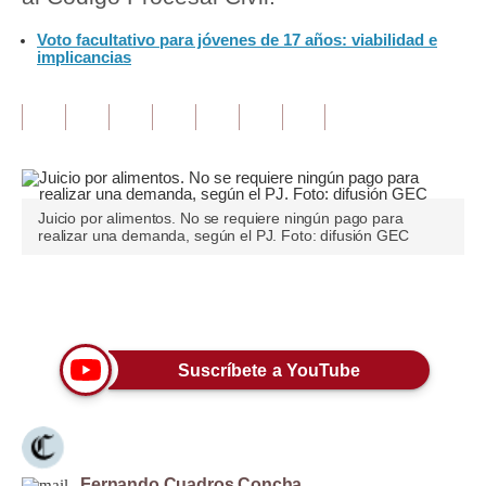
Voto facultativo para jóvenes de 17 años: viabilidad e
Tu Dinero
implicancias
Finanzas Personales
Inmobiliarias
Plus G
Opinión
Juicio por alimentos. No se requiere ningún pago para
realizar una demanda, según el PJ. Foto: difusión GEC
Editorial
Pregunta de hoy
Únete a nuestro canal
Blogs
Suscríbete a YouTube
Tendencias
Lujo
Viajes
Fernando Cuadros Concha