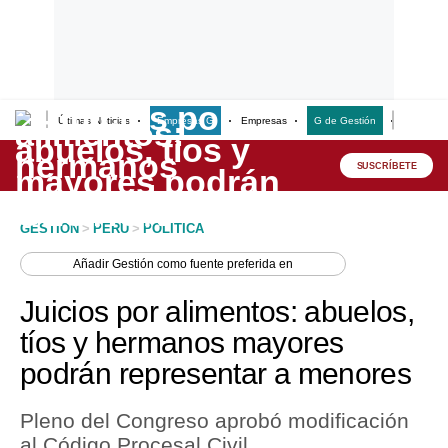
Últimas Noticias
Empresas G
Empresas
G de Gestión
Finanzas
Lo último
Peru Quiosco
SUSCRÍBETE
Portada
GESTION
>
PERU
>
POLITICA
Empresas
Añadir
Gestión
como fuente preferida en
Management & Empleo
Juicios por alimentos: abuelos,
Economía
tíos y hermanos mayores
podrán representar a menores
Mercados
Perú
Pleno del Congreso aprobó modificación
al Código Procesal Civil.
Política