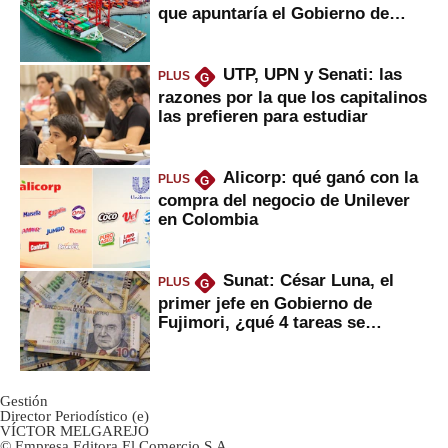
que apuntaría el Gobierno de
Fujimori
UTP, UPN y Senati: las
PLUS
G
razones por la que los capitalinos
las prefieren para estudiar
Alicorp: qué ganó con la
PLUS
G
compra del negocio de Unilever
en Colombia
Sunat: César Luna, el
PLUS
G
primer jefe en Gobierno de
Fujimori, ¿qué 4 tareas se
marcan urgentes?
Gestión
Director Periodístico (e)
VÍCTOR MELGAREJO
© Empresa Editora El Comercio S.A.