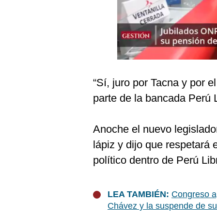
Podcast
Gestión TV
Videos
Fotogalerías
“Sí, juro por Tacna y por e
parte de la bancada Perú L
gestion.pe
¿quiénes
Anoche el nuevo legislador
Somos?
lápiz y dijo que respetará 
Términos
Y
político dentro de Perú Li
Condiciones
Política
De
LEA TAMBIÉN:
Congreso ap
Privacidad
Chávez y la suspende de su
Politica