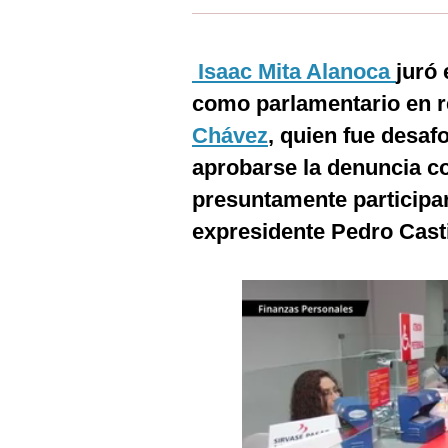
Estilos
Mundo
Isaac Mita Alanoca
juró 
como parlamentario en r
EEUU
Chávez
, quien fue desaf
México
aprobarse la denuncia co
España
presuntamente participar
Internacional
expresidente Pedro Casti
Tecnología
Club del Suscriptor
Mix
G de Gestión
Notas Contratadas