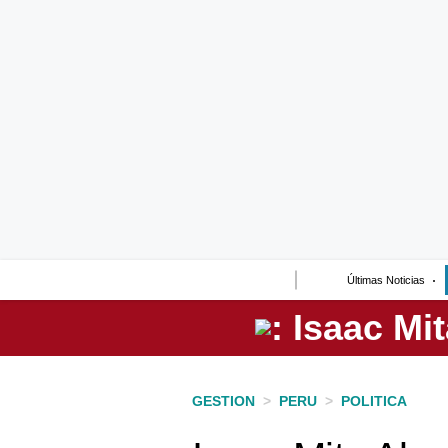
Lo último
Peru Quiosco
Portada
Empresas
Management & Empleo
Economía
Últimas Noticias
Mercados
Perú
Política
GESTION
>
PERU
>
POLITICA
Tu Dinero