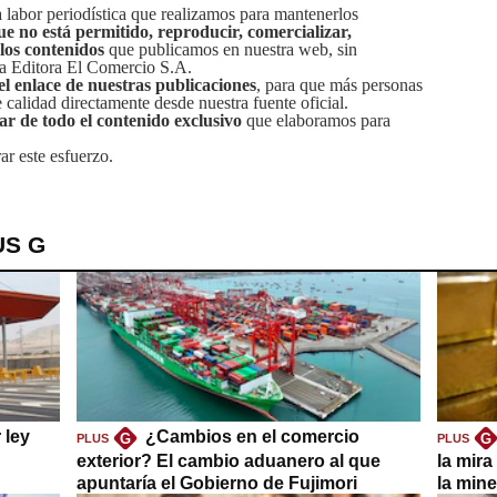
labor periodística que realizamos para mantenerlos
ue no está permitido, reproducir, comercializar,
 los contenidos
que publicamos en nuestra web, sin
sa Editora El Comercio S.A.
el enlace de nuestras publicaciones
, para que más personas
calidad directamente desde nuestra fuente oficial.
tar de todo el contenido exclusivo
que elaboramos para
ar este esfuerzo.
US G
 ley
¿Cambios en el comercio
G
G
PLUS
PLUS
exterior? El cambio aduanero al que
la mira
apuntaría el Gobierno de Fujimori
la mine