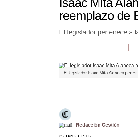
Isaac Mita Ala
Finanzas Personales
reemplazo de 
Inmobiliarias
El legislador pertenece a l
Plus G
Opinión
Editorial
Pregunta de hoy
El legislador Isaac Mita Alanoca perten
Blogs
Únete a nuestro canal
Tendencias
Lujo
Viajes
Redacción Gestión
Moda
29/03/2023 17H17