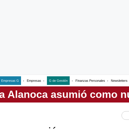
Empresas G
Empresas
G de Gestión
Finanzas Personales
Newsletters