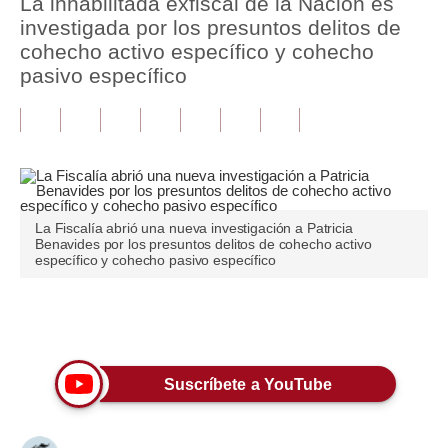
La inhabilitada exfiscal de la Nación es
investigada por los presuntos delitos de
Tu Dinero
cohecho activo específico y cohecho
pasivo específico
Finanzas Personales
Inmobiliarias
Plus G
Opinión
La Fiscalía abrió una nueva investigación a Patricia
Editorial
Benavides por los presuntos delitos de cohecho activo
específico y cohecho pasivo específico
Pregunta de hoy
Blogs
Únete a nuestro canal
Tendencias
Suscríbete a YouTube
Lujo
Viajes