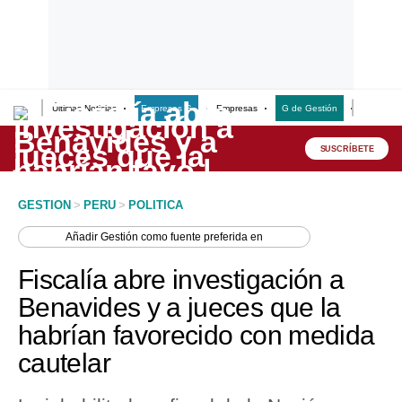
Últimas Noticias
Empresas G
Empresas
G de Gestión
Finanzas
Lo último
Peru Quiosco
SUSCRÍBETE
Portada
GESTION
>
PERU
>
POLITICA
Empresas
Añadir
Gestión
como fuente preferida en
Management & Empleo
Fiscalía abre investigación a
Economía
Benavides y a jueces que la
habrían favorecido con medida
Mercados
cautelar
Perú
Política