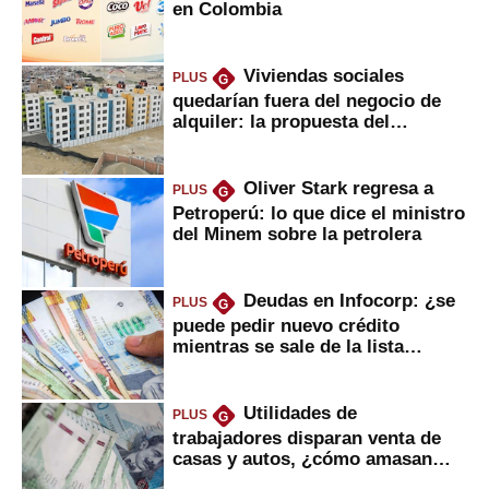
en Colombia
Viviendas sociales
PLUS
G
quedarían fuera del negocio de
alquiler: la propuesta del
gobierno
Oliver Stark regresa a
PLUS
G
Petroperú: lo que dice el ministro
del Minem sobre la petrolera
Deudas en Infocorp: ¿se
PLUS
G
puede pedir nuevo crédito
mientras se sale de la lista
negra?
Utilidades de
PLUS
G
trabajadores disparan venta de
casas y autos, ¿cómo amasan
tanta liquidez?