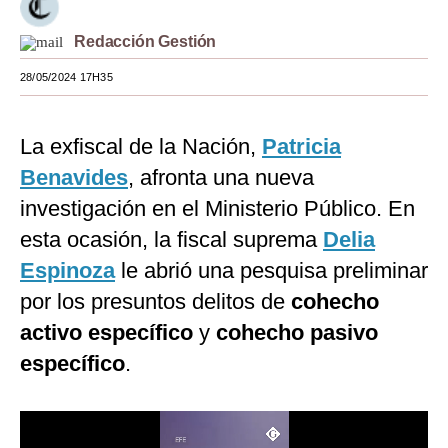
Moda
Redacción Gestión
Estilos
28/05/2024 17H35
Mundo
La exfiscal de la Nación,
Patricia
EEUU
Benavides
, afronta una nueva
México
investigación en el Ministerio Público. En
España
esta ocasión, la fiscal suprema
Delia
Espinoza
le abrió una pesquisa preliminar
Internacional
por los presuntos delitos de
cohecho
Tecnología
activo específico
y
cohecho pasivo
Club del Suscriptor
específico
.
Mix
G de Gestión