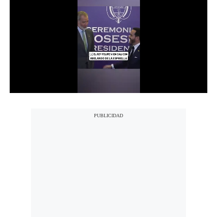
Notas Contratadas
Podcast
Gestión TV
Videos
Fotogalerías
gestion.pe
¿quiénes
Somos?
Términos
Y
Condiciones
Política
De
Privacidad