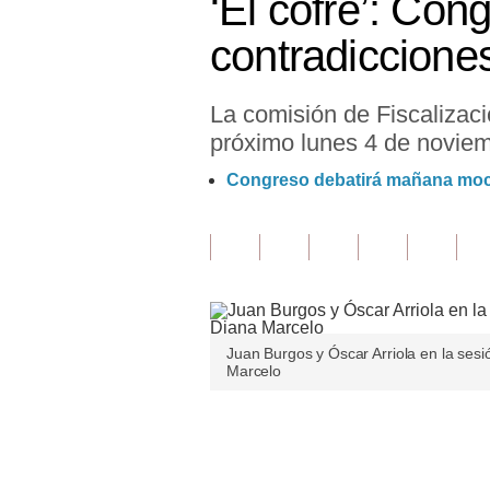
‘El cofre’: Cong
Finanzas Personales
contradiccione
Inmobiliarias
La comisión de Fiscalizació
Plus G
próximo lunes 4 de novie
Opinión
Congreso debatirá mañana moció
Editorial
Pregunta de hoy
Blogs
Tendencias
Juan Burgos y Óscar Arriola en la sesi
Marcelo
Lujo
Viajes
Únete a nuestro canal
Moda