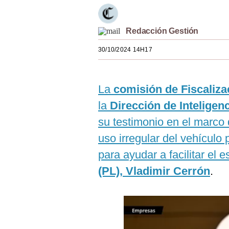
Estilos
Mundo
Redacción Gestión
30/10/2024 14H17
EEUU
México
La
comisión de Fiscaliza
España
la
Dirección de Inteligenc
Internacional
su testimonio en el marco 
Tecnología
uso irregular del vehícul
para ayudar a facilitar el 
Club del Suscriptor
(PL), Vladimir Cerrón
.
Mix
G de Gestión
Notas Contratadas