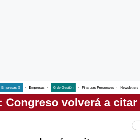
Empresas G
Empresas
G de Gestión
Finanzas Personales
Newsletters