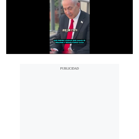
Notas Contratadas
Podcast
Gestión TV
Videos
Fotogalerías
gestion.pe
¿quiénes
Somos?
Términos
Y
Condiciones
Política
De
Privacidad