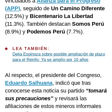
vinculados a
Alianza para el Progreso
(APP)
, seguido de
Un Camino Diferente
(12.5%) y
Bicentenario La Libertad
(11.3%). También destacan
Somos Perú
(8.9%) y
Podemos Perú
(7.7%).
LEA TAMBIÉN:
Delia Espinoza sobre posible ampliación de plazo
para el Reinfo: Ya se amplío por 10 años
Al respecto, el presidente del Congreso,
Eduardo Salhuana
, indicó que tras
conocerse esta noticia su partido
“tomará
sus precauciones”
y revisará las
afiliaciones de estos mineros informales