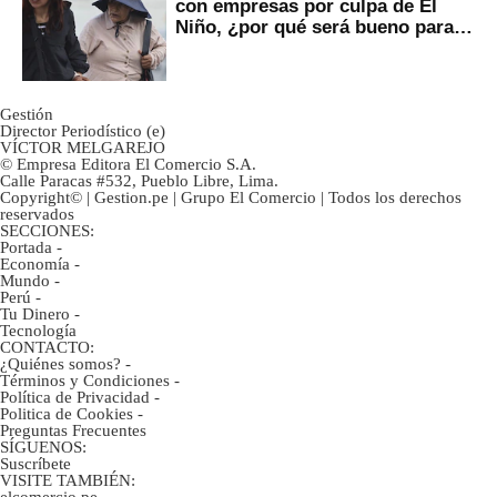
con empresas por culpa de El
Niño, ¿por qué será bueno para
ahorristas?
Gestión
Director Periodístico (e)
VÍCTOR MELGAREJO
© Empresa Editora El Comercio S.A.
Calle Paracas #532, Pueblo Libre, Lima.
Copyright© | Gestion.pe | Grupo El Comercio | Todos los derechos
reservados
SECCIONES:
Portada
-
Economía
-
Mundo
-
Perú
-
Tu Dinero
-
Tecnología
CONTACTO:
¿Quiénes somos?
-
Términos y Condiciones
-
Política de Privacidad
-
Politica de Cookies
-
Preguntas Frecuentes
SÍGUENOS:
Suscríbete
VISITE TAMBIÉN:
elcomercio.pe
-