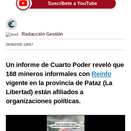
Suscríbete a YouTube
Moda
Estilos
Mundo
Redacción Gestión
EEUU
26/05/2025 12H57
México
Un informe de Cuarto Poder
reveló que
España
168 mineros informales con
Reinfo
Internacional
vigente en la provincia de Pataz (La
Tecnología
Libertad) están afiliados a
organizaciones políticas.
Club del Suscriptor
Mix
G de Gestión