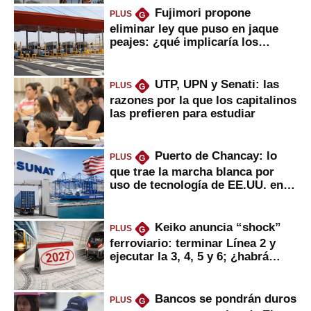
Fujimori propone
PLUS
G
eliminar ley que puso en jaque
peajes: ¿qué implicaría los
usuarios?
UTP, UPN y Senati: las
PLUS
G
razones por la que los capitalinos
las prefieren para estudiar
Puerto de Chancay: lo
PLUS
G
que trae la marcha blanca por
uso de tecnología de EE.UU. en
mercancías
Keiko anuncia “shock”
PLUS
G
ferroviario: terminar Línea 2 y
ejecutar la 3, 4, 5 y 6; ¿habrá
avances?
Bancos se pondrán duros
PLUS
G