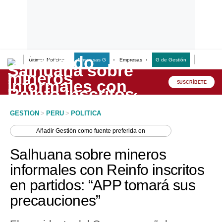
Últimas Noticias
Empresas G
Empresas
G de Gestión
Finanzas
Lo último
Peru Quiosco
SUSCRÍBETE
Portada
GESTION
>
PERU
>
POLITICA
Empresas
Añadir
Gestión
como fuente preferida en
Management & Empleo
Salhuana sobre mineros
Economía
informales con Reinfo inscritos
en partidos: “APP tomará sus
Mercados
precauciones”
Perú
Política