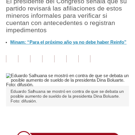
El presidente del Congreso señala que su
partido revisará las afiliaciones de estos
Tu Dinero
mineros informales para verificar si
cuentan con antecedentes o registran
Finanzas Personales
impedimentos
Inmobiliarias
Minam: “Para el próximo año ya no debe haber Reinfo”
Plus G
Opinión
Editorial
Pregunta de hoy
Eduardo Salhuana se mostró en contra de que se debata un
Blogs
posible aumento de sueldo de la presidenta Dina Boluarte.
Foto: difusión.
Tendencias
Lujo
Únete a nuestro canal
Viajes