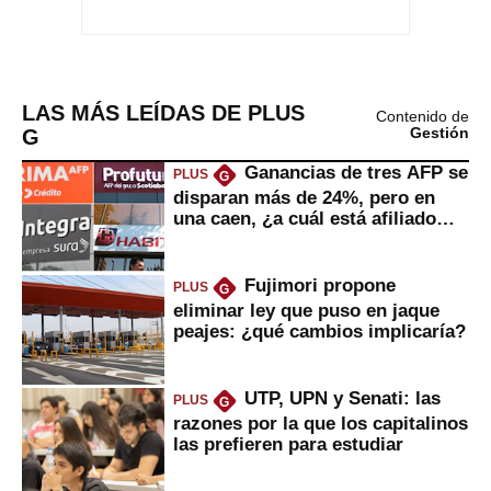
LAS MÁS LEÍDAS DE PLUS
Contenido de
G
Gestión
Ganancias de tres AFP se
PLUS
G
disparan más de 24%, pero en
una caen, ¿a cuál está afiliado
usted?
Fujimori propone
PLUS
G
eliminar ley que puso en jaque
peajes: ¿qué cambios implicaría?
UTP, UPN y Senati: las
PLUS
G
razones por la que los capitalinos
las prefieren para estudiar