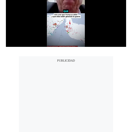
Notas Contratadas
Podcast
Gestión TV
Videos
Fotogalerías
gestion.pe
¿quiénes
Somos?
Términos
Y
Condiciones
Política
De
Privacidad