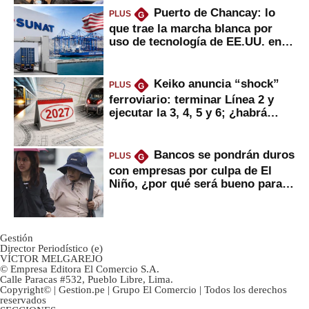
Puerto de Chancay: lo
PLUS
G
que trae la marcha blanca por
uso de tecnología de EE.UU. en
mercancías
Keiko anuncia “shock”
PLUS
G
ferroviario: terminar Línea 2 y
ejecutar la 3, 4, 5 y 6; ¿habrá
avances?
Bancos se pondrán duros
PLUS
G
con empresas por culpa de El
Niño, ¿por qué será bueno para
ahorristas?
Gestión
Director Periodístico (e)
VÍCTOR MELGAREJO
© Empresa Editora El Comercio S.A.
Calle Paracas #532, Pueblo Libre, Lima.
Copyright© | Gestion.pe | Grupo El Comercio | Todos los derechos
reservados