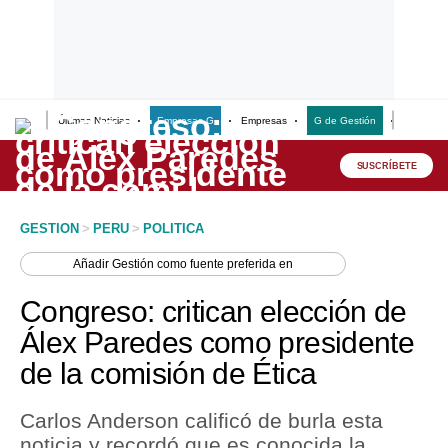
Últimas Noticias
Empresas G
Empresas
G de Gestión
Finanzas
Lo último
Peru Quiosco
SUSCRÍBETE
Portada
GESTION
>
PERU
>
POLITICA
Empresas
Añadir
Gestión
como fuente preferida en
Management & Empleo
Congreso: critican elección de
Economía
Álex Paredes como presidente
de la comisión de Ética
Mercados
Perú
Carlos Anderson calificó de burla esta
noticia y recordó que es conocida la
Política