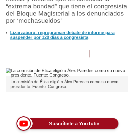
“extrema bondad” que tiene el congresista
Tu Dinero
del Bloque Magisterial a los denunciados
por ‘mochasueldos’
Finanzas Personales
Lizarzaburu: reprograman debate de informe para
Inmobiliarias
suspender por 120 días a congresista
Plus G
Opinión
Editorial
La comisión de Ética eligió a Álex Paredes como su nuevo
Pregunta de hoy
presidente. Fuente: Congreso.
Blogs
Únete a nuestro canal
Tendencias
Lujo
Suscríbete a YouTube
Viajes