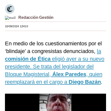
Moda
Estilos
Redacción Gestión
10/09/2024 12H10
Mundo
EEUU
En medio de los cuestionamientos por el
México
‘blindaje’ a congresistas denunciados,
la
España
comisión de Ética
eligió ayer a su nuevo
presidente. Se trata del legislador del
Internacional
Bloque Magisterial,
Álex Paredes
, quien
Tecnología
reemplazará en el cargo a
Diego Bazán
.
Club del Suscriptor
Mix
G de Gestión