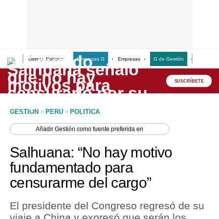
Últimas Noticias
Empresas G
Empresas
G de Gestión
Finanzas
Lo último
Peru Quiosco
SUSCRÍBETE
Portada
GESTION
>
PERU
>
POLITICA
Empresas
Añadir
Gestión
como fuente preferida en
Management & Empleo
Salhuana: “No hay motivo
Economía
fundamentado para
censurarme del cargo”
Mercados
Perú
El presidente del Congreso regresó de su
viaje a China y expresó que serán los
Política