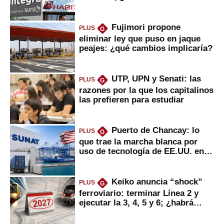
usted?
Fujimori propone
PLUS
G
eliminar ley que puso en jaque
peajes: ¿qué cambios implicaría?
UTP, UPN y Senati: las
PLUS
G
razones por la que los capitalinos
las prefieren para estudiar
Puerto de Chancay: lo
PLUS
G
que trae la marcha blanca por
uso de tecnología de EE.UU. en
mercancías
Keiko anuncia “shock”
PLUS
G
ferroviario: terminar Línea 2 y
ejecutar la 3, 4, 5 y 6; ¿habrá
avances?