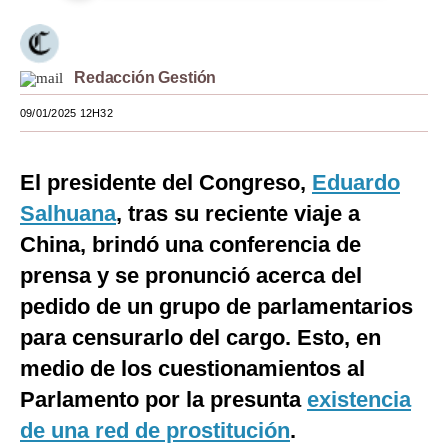
Moda
Estilos
Redacción Gestión
Mundo
09/01/2025 12H32
EEUU
El presidente del Congreso,
Eduardo
México
Salhuana
, tras su reciente viaje a
España
China, brindó una conferencia de
Internacional
prensa y se pronunció acerca del
pedido de un grupo de parlamentarios
Tecnología
para censurarlo del cargo. Esto, en
Club del Suscriptor
medio de los cuestionamientos al
Mix
Parlamento por la presunta
existencia
de una red de prostitución
.
G de Gestión