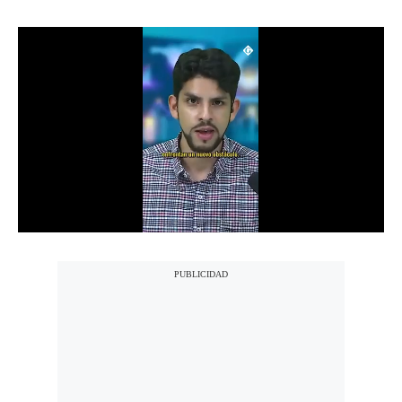
Notas Contratadas
Podcast
Gestión TV
Videos
Fotogalerías
gestion.pe
¿quiénes
Somos?
Términos
Y
Condiciones
Política
De
Privacidad