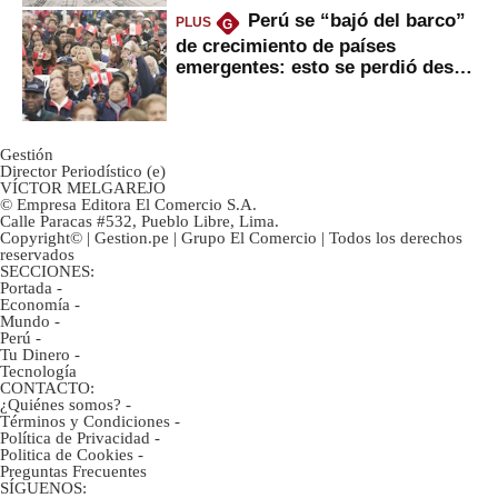
Perú se “bajó del barco”
PLUS
G
de crecimiento de países
emergentes: esto se perdió desde
2022
Gestión
Director Periodístico (e)
VÍCTOR MELGAREJO
© Empresa Editora El Comercio S.A.
Calle Paracas #532, Pueblo Libre, Lima.
Copyright© | Gestion.pe | Grupo El Comercio | Todos los derechos
reservados
SECCIONES:
Portada
-
Economía
-
Mundo
-
Perú
-
Tu Dinero
-
Tecnología
CONTACTO:
¿Quiénes somos?
-
Términos y Condiciones
-
Política de Privacidad
-
Politica de Cookies
-
Preguntas Frecuentes
SÍGUENOS: