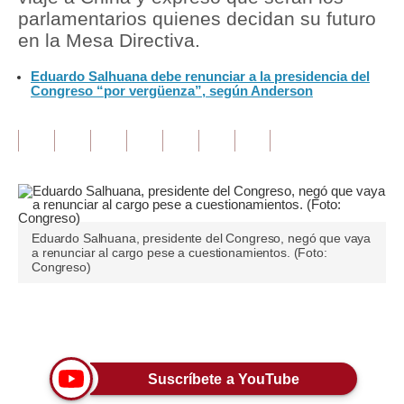
parlamentarios quienes decidan su futuro
Tu Dinero
en la Mesa Directiva.
Finanzas Personales
Eduardo Salhuana debe renunciar a la presidencia del
Congreso “por vergüenza”, según Anderson
Inmobiliarias
Plus G
Opinión
Editorial
Eduardo Salhuana, presidente del Congreso, negó que vaya
Pregunta de hoy
a renunciar al cargo pese a cuestionamientos. (Foto:
Congreso)
Blogs
Tendencias
Únete a nuestro canal
Lujo
Suscríbete a YouTube
Viajes