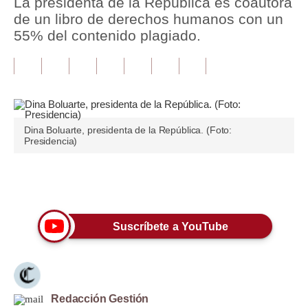
La presidenta de la República es coautora
de un libro de derechos humanos con un
Tu Dinero
55% del contenido plagiado.
Finanzas Personales
Inmobiliarias
Plus G
Dina Boluarte, presidenta de la República. (Foto:
Opinión
Presidencia)
Editorial
Únete a nuestro canal
Pregunta de hoy
Blogs
Suscríbete a YouTube
Tendencias
Lujo
Redacción Gestión
Viajes