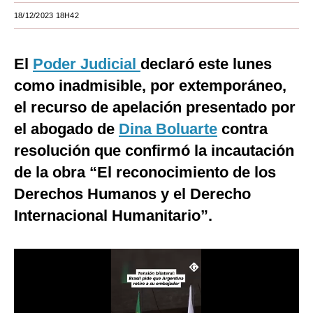
18/12/2023 18H42
Moda
Estilos
El
Poder Judicial
declaró este lunes
Mundo
como inadmisible, por extemporáneo,
el recurso de apelación presentado por
EEUU
el abogado de
Dina Boluarte
contra
México
resolución que confirmó la incautación
España
de la obra “El reconocimiento de los
Internacional
Derechos Humanos y el Derecho
Internacional Humanitario”.
Tecnología
Club del Suscriptor
Mix
G de Gestión