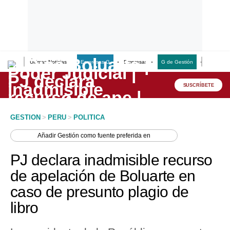
Últimas Noticias
Empresas G
Empresas
G de Gestión
Finanzas
Lo último
Peru Quiosco
SUSCRÍBETE
Portada
GESTION
>
PERU
>
POLITICA
Empresas
Añadir
Gestión
como fuente preferida en
Management & Empleo
PJ declara inadmisible recurso
Economía
de apelación de Boluarte en
caso de presunto plagio de
Mercados
libro
Perú
Política