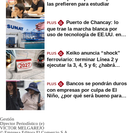
las prefieren para estudiar
Puerto de Chancay: lo
PLUS
G
que trae la marcha blanca por
uso de tecnología de EE.UU. en
mercancías
Keiko anuncia “shock”
PLUS
G
ferroviario: terminar Línea 2 y
ejecutar la 3, 4, 5 y 6; ¿habrá
avances?
Bancos se pondrán duros
PLUS
G
con empresas por culpa de El
Niño, ¿por qué será bueno para
ahorristas?
Gestión
Director Periodístico (e)
VÍCTOR MELGAREJO
© Empresa Editora El Comercio S.A.