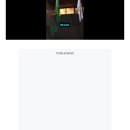
Notas Contratadas
Podcast
Gestión TV
Videos
Fotogalerías
gestion.pe
¿quiénes
Somos?
Términos
Y
Condiciones
Política
De
Privacidad