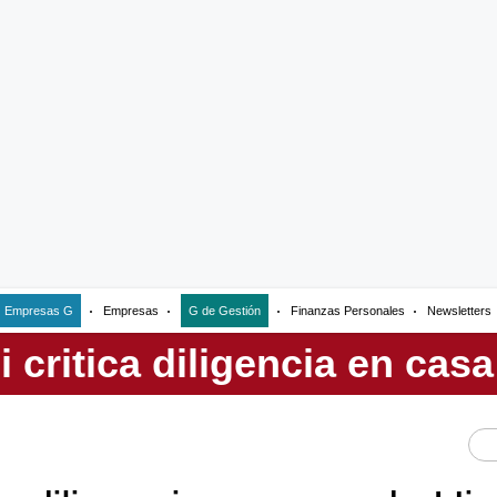
Empresas G
Empresas
G de Gestión
Finanzas Personales
Newsletters