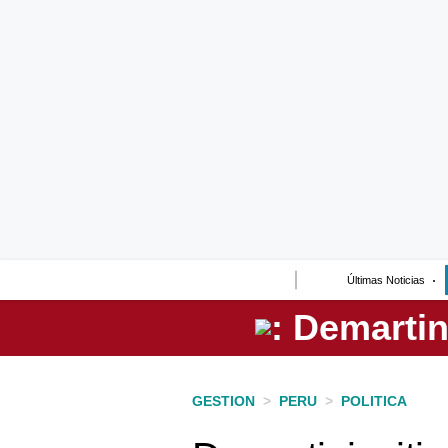
Lo último
Peru Quiosco
Portada
Empresas
Management & Empleo
Economía
Últimas Noticias
Mercados
Perú
Política
GESTION
>
PERU
>
POLITICA
Tu Dinero