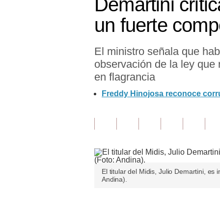
Demartini criti
Finanzas Personales
un fuerte comp
Inmobiliarias
El ministro señala que hab
Plus G
observación de la ley que 
Opinión
en flagrancia
Editorial
Freddy Hinojosa reconoce corr
Pregunta de hoy
Blogs
Tendencias
Lujo
El titular del Midis, Julio Demartini, e
Andina).
Viajes
Únete a nuestro canal
Moda