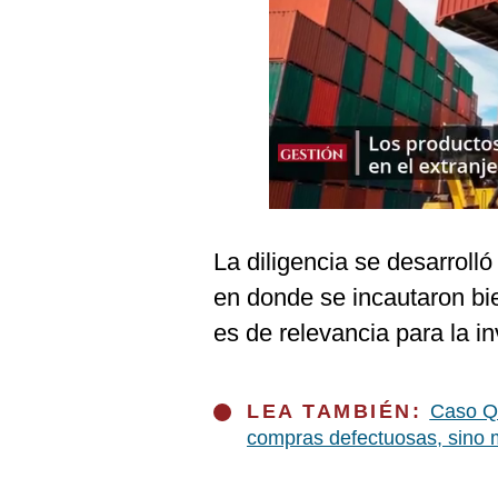
Podcast
Gestión TV
Videos
Fotogalerías
gestion.pe
La diligencia se desarrol
¿quiénes
en donde se incautaron b
Somos?
es de relevancia para la in
Términos
Y
Condiciones
LEA TAMBIÉN:
Caso Qa
Política
De
compras defectuosas, sino 
Privacidad
Politica