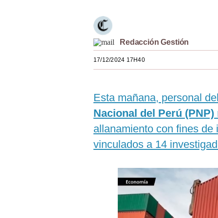
Estilos
Mundo
Redacción Gestión
EEUU
17/12/2024 17H40
México
España
Esta mañana, personal de
Internacional
Nacional del Perú (PNP)
Tecnología
allanamiento con fines de
vinculados a 14 investiga
Club del Suscriptor
Mix
G de Gestión
Notas Contratadas