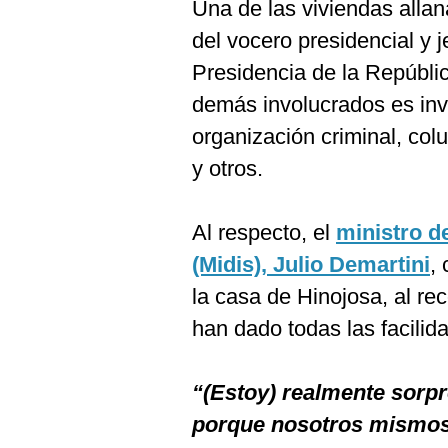
De
Una de las viviendas allan
Cookies
del vocero presidencial y j
Preguntas
Frecuentes
Presidencia de la Repúbli
demás involucrados es inve
organización criminal, colu
y otros.
Al respecto, el
ministro d
(Midis), Julio Demartini
,
la casa de Hinojosa, al re
han dado todas las facilida
“(Estoy) realmente sorpr
porque nosotros mismos