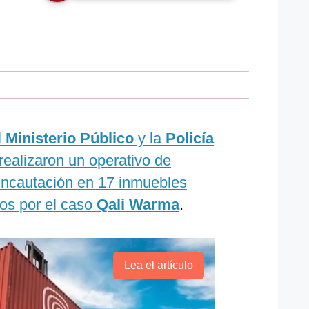
l
Ministerio Público
y la
Policía
realizaron un operativo de
 incautación en 17 inmuebles
dos por el caso
Qali Warma
.
Lea el artículo