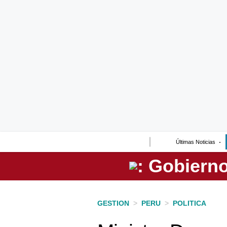
Lo último
Peru Quiosco
Portada
Empresas
Management & Empleo
Economía
Últimas Noticias
Mercados
Perú
Política
GESTION
>
PERU
>
POLITICA
Tu Dinero