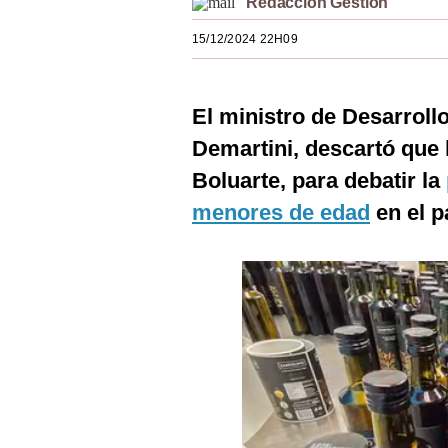
Redacción Gestión
Estilos
15/12/2024 22H09
Mundo
EEUU
El ministro de Desarrollo
México
Demartini, descartó que 
Boluarte, para debatir la
España
menores de edad
en el p
Internacional
Tecnología
Club del Suscriptor
Mix
G de Gestión
Notas Contratadas