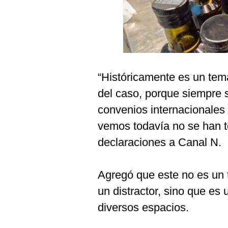
Podcast
Gestión TV
Videos
Fotogalerías
“Históricamente es un tem
del caso, porque siempre 
convenios internacionales
gestion.pe
vemos todavía no se han t
¿quiénes
Somos?
declaraciones a Canal N.
Términos
Y
Condiciones
Agregó que este no es un
Política
un distractor, sino que e
De
Privacidad
diversos espacios.
Politica