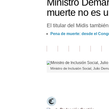
Ministro Demar
Finanzas Personales
muerte no es un
Inmobiliarias
El titular del Midis tambié
Plus G
Pena de muerte: desde el Congr
Opinión
Editorial
Pregunta de hoy
Blogs
Ministro de Inclusión Social, Julio Dem
Tendencias
Únete a nuestro canal
Lujo
Viajes
Moda