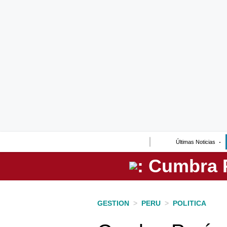
Lo último
Peru Quiosco
Portada
Empresas
Management & Empleo
Economía
Últimas Noticias
Mercados
Perú
Política
GESTION
>
PERU
>
POLITICA
Tu Dinero