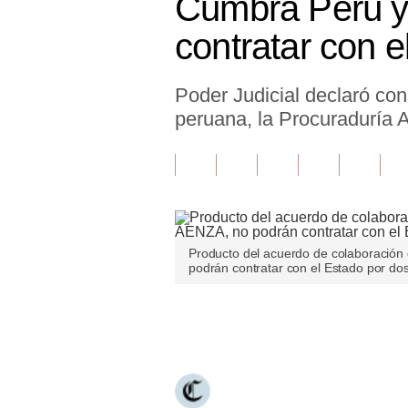
Cumbra Perú y
Finanzas Personales
contratar con 
Inmobiliarias
Poder Judicial declaró con
Plus G
peruana, la Procuraduría A
Opinión
Editorial
Pregunta de hoy
Blogs
Producto del acuerdo de colaboración
podrán contratar con el Estado por do
Tendencias
Lujo
Únete a nuestro canal
Viajes
Moda