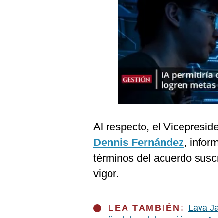
Podcast
Gestión TV
Videos
Fotogalerías
gestion.pe
¿quiénes
Al respecto, el Vicepresid
Somos?
Dennis Fernández
, infor
Términos
términos del acuerdo suscr
Y
Condiciones
vigor.
Política
De
Privacidad
LEA TAMBIÉN:
Lava Ja
Politica