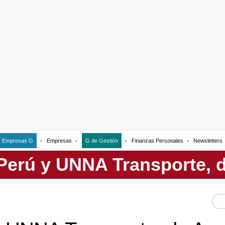
Empresas G
Empresas
G de Gestión
Finanzas Personales
Newsletters