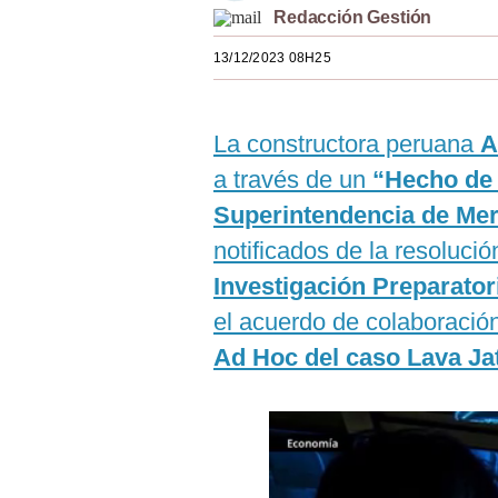
Redacción Gestión
Estilos
13/12/2023 08H25
Mundo
EEUU
La constructora peruana
A
México
a través de un
“Hecho de 
España
Superintendencia de Me
Internacional
notificados de la resolució
Investigación Preparator
Tecnología
el acuerdo de colaboración
Club del Suscriptor
Ad Hoc del caso Lava Ja
Mix
G de Gestión
Notas Contratadas