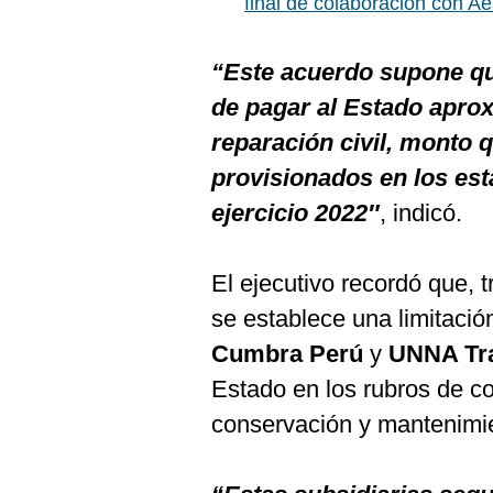
final de colaboración con A
De
Cookies
Preguntas
“Este acuerdo supone qu
Frecuentes
de pagar al Estado apro
reparación civil, monto 
provisionados en los esta
ejercicio 2022″
, indicó.
El ejecutivo recordó que, t
se establece una limitació
Cumbra Perú
y
UNNA Tr
Estado en los rubros de co
conservación y mantenimie