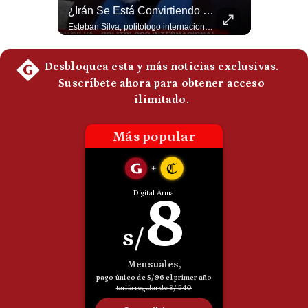
Abelardo De La Espriella Se Reúne Con Javier Milei En Cali | Gestión Mundo
¿Irán Se Está Convirtiendo En Un Régimen Militar? | #radar24
Politica
El presidente electo de Colombia, Abelardo de la Espriella, sostuvo una reunión bilateral en Cali con el mandatario argentino Javier Milei. El encuentro se dio pocas horas antes de la ceremonia de investidura presidencial para el periodo 2026-2030, marcando el inicio de una nueva alianza estratégica regional. #DeLaEspriella #JavierMilei #Colombia #Argentina #PoliticaLatina #Shorts 👉 Suscríbete y activa la campana para no perderte nuestro análisis diario. 🌎 Síguenos en nuestras redes sociales: 📌 Web oficial: https://gestion.pe/mundo/ 📌 LinkedIn: http://bit.ly/3HYIET0 📌 X (Twitter): http://bit.ly/4noZtX9 📌 TikTok: http://bit.ly/4evB6TO
Esteban Silva, politólogo internacional, señala que algunos analistas consideran que la estructura religiosa iraní estaría sirviendo para sostener el poder de una cúpula militar. Explica que la Guardia Revolucionaria está aumentando su influencia sobre la seguridad, las decisiones estratégicas y hasta asuntos económicos como el estrecho de Ormuz. #Iran #GuardiaRevolucionaria #Geopolitica #NoticiasInternacionales #Shorts 👉 Suscríbete y activa la campana para no perderte nuestro análisis diario. 🌎 Síguenos en nuestras redes sociales: 📌 Web oficial: https://gestion.pe/mundo/ 📌 LinkedIn: http://bit.ly/3HYIET0 📌 X (Twitter): http://bit.ly/4noZtX9 📌 TikTok: http://bit.ly/4evB6TO
De
Cookies
Preguntas
Frecuentes