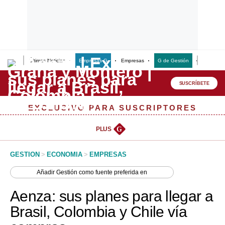
Últimas Noticias
Empresas G
Empresas
G de Gestión
Finanzas
Lo último
Peru Quiosco
SUSCRÍBETE
Portada
EXCLUSIVO PARA SUSCRIPTORES
Empresas
PLUS
G
Management & Empleo
GESTION
>
ECONOMIA
>
EMPRESAS
Economía
Añadir
Gestión
como fuente preferida en
Mercados
Aenza: sus planes para llegar a
Perú
Brasil, Colombia y Chile vía
Política