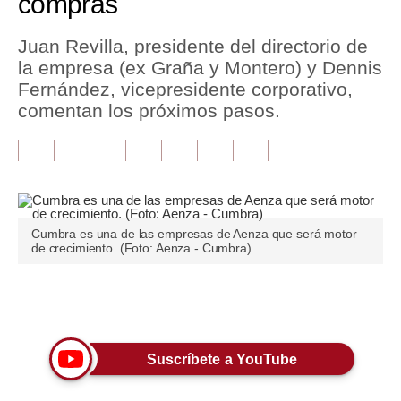
compras
Tu Dinero
Juan Revilla, presidente del directorio de
la empresa (ex Graña y Montero) y Dennis
Finanzas Personales
Fernández, vicepresidente corporativo,
Inmobiliarias
comentan los próximos pasos.
Plus G
Opinión
Editorial
Cumbra es una de las empresas de Aenza que será motor
de crecimiento. (Foto: Aenza - Cumbra)
Pregunta de hoy
Blogs
Únete a nuestro canal
Tendencias
Lujo
Suscríbete a YouTube
Viajes