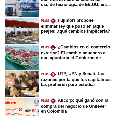
uso de tecnología de EE.UU. en
mercancías
Fujimori propone
PLUS
G
eliminar ley que puso en jaque
peajes: ¿qué cambios implicaría?
¿Cambios en el comercio
PLUS
G
exterior? El cambio aduanero al
que apuntaría el Gobierno de
Fujimori
UTP, UPN y Senati: las
PLUS
G
razones por la que los capitalinos
las prefieren para estudiar
Alicorp: qué ganó con la
PLUS
G
compra del negocio de Unilever
en Colombia