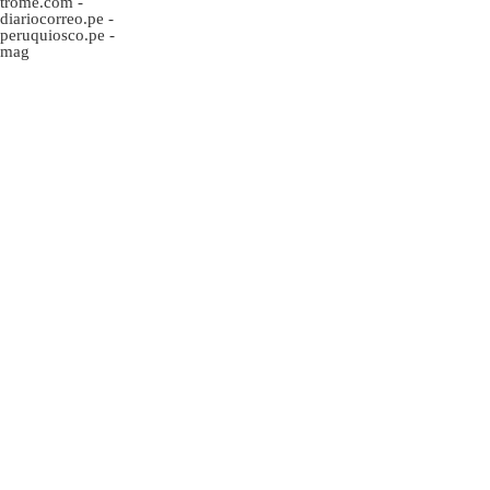
trome.com
-
diariocorreo.pe
-
peruquiosco.pe
-
mag