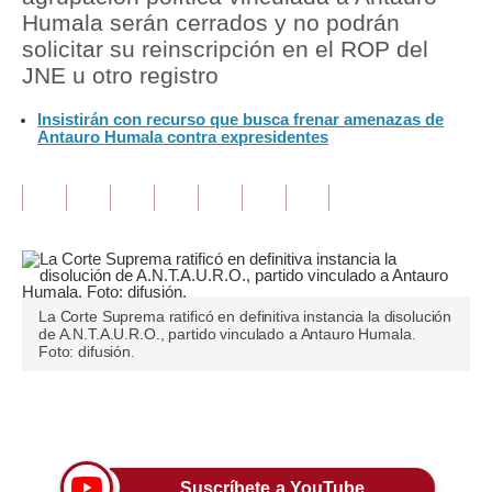
Humala serán cerrados y no podrán
Tu Dinero
solicitar su reinscripción en el ROP del
JNE u otro registro
Finanzas Personales
Insistirán con recurso que busca frenar amenazas de
Inmobiliarias
Antauro Humala contra expresidentes
Plus G
Opinión
Editorial
Pregunta de hoy
La Corte Suprema ratificó en definitiva instancia la disolución
de A.N.T.A.U.R.O., partido vinculado a Antauro Humala.
Blogs
Foto: difusión.
Tendencias
Únete a nuestro canal
Lujo
Viajes
Suscríbete a YouTube