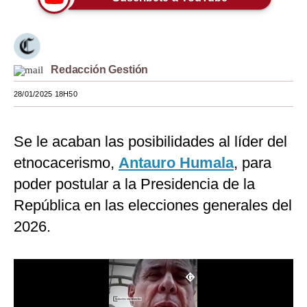
Moda
Estilos
Redacción Gestión
Mundo
28/01/2025 18H50
EEUU
México
Se le acaban las posibilidades al líder del
España
etnocacerismo,
Antauro Humala
, para
poder postular a la Presidencia de la
Internacional
República en las elecciones generales del
Tecnología
2026.
Club del Suscriptor
Mix
G de Gestión