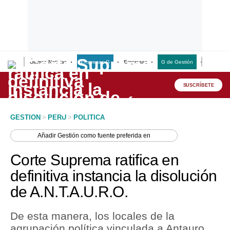
Últimas Noticias
Empresas G
Empresas
G de Gestión
Finanzas
Lo último
Peru Quiosco
SUSCRÍBETE
Portada
GESTION
>
PERU
>
POLITICA
Empresas
Añadir
Gestión
como fuente preferida en
Management & Empleo
Corte Suprema ratifica en
Economía
definitiva instancia la disolución
de A.N.T.A.U.R.O.
Mercados
Perú
De esta manera, los locales de la
agrupación política vinculada a Antauro
Política