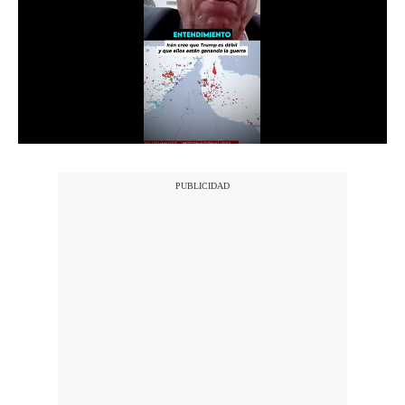
Notas Contratadas
Podcast
Gestión TV
Videos
Fotogalerías
gestion.pe
¿quiénes
Somos?
Términos
Y
Condiciones
Política
De
Privacidad