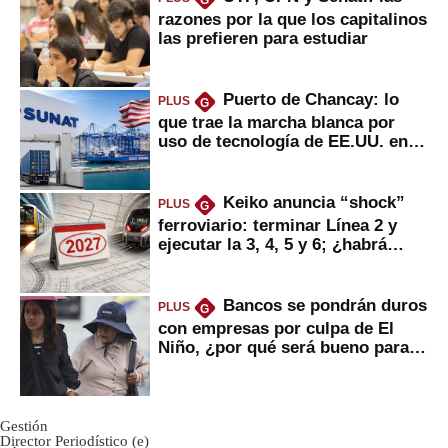
razones por la que los capitalinos
las prefieren para estudiar
Puerto de Chancay: lo
PLUS
G
que trae la marcha blanca por
uso de tecnología de EE.UU. en
mercancías
Keiko anuncia “shock”
PLUS
G
ferroviario: terminar Línea 2 y
ejecutar la 3, 4, 5 y 6; ¿habrá
avances?
Bancos se pondrán duros
PLUS
G
con empresas por culpa de El
Niño, ¿por qué será bueno para
ahorristas?
Gestión
Director Periodístico (e)