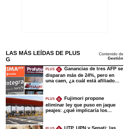
LAS MÁS LEÍDAS DE PLUS
Contenido de
G
Gestión
Ganancias de tres AFP se
PLUS
G
disparan más de 24%, pero en
una caen, ¿a cuál está afiliado
usted?
Fujimori propone
PLUS
G
eliminar ley que puso en jaque
peajes: ¿qué implicaría los
usuarios?
UTP, UPN y Senati: las
PLUS
G