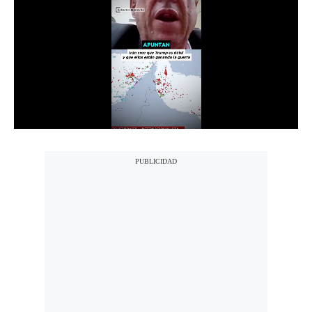
Notas Contratadas
Podcast
Gestión TV
Videos
Fotogalerías
gestion.pe
¿quiénes
Somos?
Términos
Y
Condiciones
Política
De
Privacidad