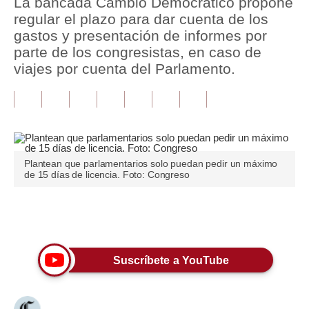
La bancada Cambio Democrático propone
regular el plazo para dar cuenta de los
Tu Dinero
gastos y presentación de informes por
parte de los congresistas, en caso de
Finanzas Personales
viajes por cuenta del Parlamento.
Inmobiliarias
Plus G
Opinión
Plantean que parlamentarios solo puedan pedir un máximo
Editorial
de 15 días de licencia. Foto: Congreso
Pregunta de hoy
Únete a nuestro canal
Blogs
Tendencias
Suscríbete a YouTube
Lujo
Viajes