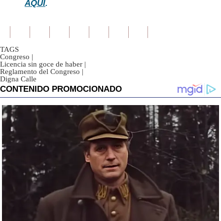
AQUÍ
.
TAGS
Congreso
|
Licencia sin goce de haber
|
Reglamento del Congreso
|
Digna Calle