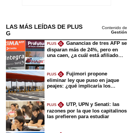
LAS MÁS LEÍDAS DE PLUS
Contenido de
G
Gestión
Ganancias de tres AFP se
PLUS
G
disparan más de 24%, pero en
una caen, ¿a cuál está afiliado
usted?
Fujimori propone
PLUS
G
eliminar ley que puso en jaque
peajes: ¿qué implicaría los
usuarios?
UTP, UPN y Senati: las
PLUS
G
razones por la que los capitalinos
las prefieren para estudiar