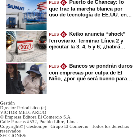
Puerto de Chancay: lo
PLUS
G
que trae la marcha blanca por
uso de tecnología de EE.UU. en
mercancías
Keiko anuncia “shock”
PLUS
G
ferroviario: terminar Línea 2 y
ejecutar la 3, 4, 5 y 6; ¿habrá
avances?
Bancos se pondrán duros
PLUS
G
con empresas por culpa de El
Niño, ¿por qué será bueno para
ahorristas?
Gestión
Director Periodístico (e)
VÍCTOR MELGAREJO
© Empresa Editora El Comercio S.A.
Calle Paracas #532, Pueblo Libre, Lima.
Copyright© | Gestion.pe | Grupo El Comercio | Todos los derechos
reservados
SECCIONES: