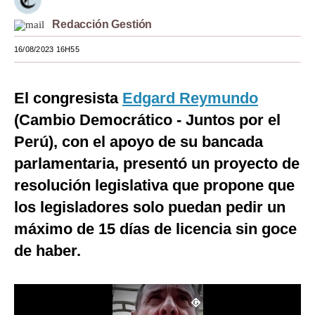
Moda
Redacción Gestión
Estilos
16/08/2023 16H55
Mundo
El congresista
Edgard Reymundo
EEUU
(Cambio Democrático - Juntos por el
México
Perú), con el apoyo de su bancada
parlamentaria, presentó un proyecto de
España
resolución legislativa que propone que
Internacional
los legisladores solo puedan pedir un
Tecnología
máximo de 15 días de licencia sin goce
Club del Suscriptor
de haber.
Mix
G de Gestión