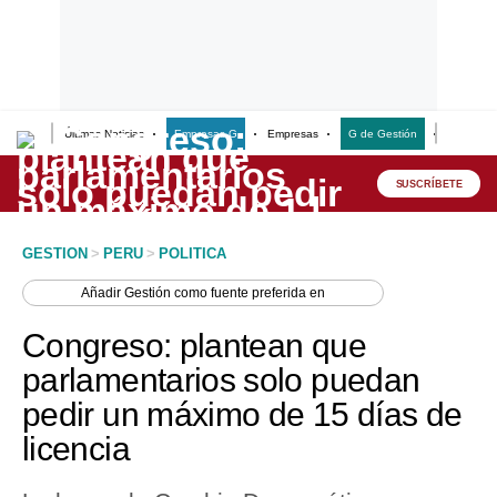
Últimas Noticias
Empresas G
Empresas
G de Gestión
Finanzas
Lo último
Peru Quiosco
SUSCRÍBETE
Portada
GESTION
>
PERU
>
POLITICA
Empresas
Añadir
Gestión
como fuente preferida en
Management & Empleo
Congreso: plantean que
Economía
parlamentarios solo puedan
pedir un máximo de 15 días de
Mercados
licencia
Perú
Política