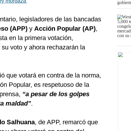
ley mordaza’
ntario, legisladores de las bancadas
eso (APP)
y
Acción Popular (AP)
,
ta en la primera votación,
su voto y ahora rechazarán la
ió que votará en contra de la norma,
ión Popular, es respetuoso de la
 prensa,
“a pesar de los golpes
rta maldad”
.
do Salhuana
, de APP, remarcó que