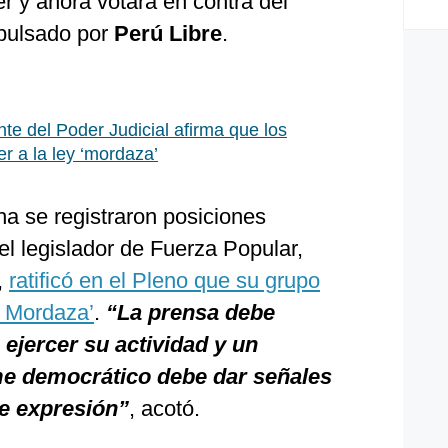
r y ahora votará en contra del
mpulsado por
Perú Libre
.
te del Poder Judicial afirma que los
r a la ley ‘mordaza’
a se registraron posiciones
el legislador de Fuerza Popular,
,
ratificó en el Pleno que su grupo
y Mordaza’
.
“La prensa debe
 ejercer su actividad y un
e democrático debe dar señales
de expresión”
, acotó.