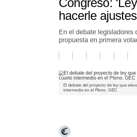
Congreso: ‘Ley
Finanzas Personales
hacerle ajustes
Inmobiliarias
En el debate legisladores 
Plus G
propuesta en primera votac
Opinión
Editorial
Pregunta de hoy
Blogs
El debate del proyecto de ley que elev
intermedio en el Pleno. GEC
Tendencias
Lujo
Únete a nuestro canal
Viajes
Moda