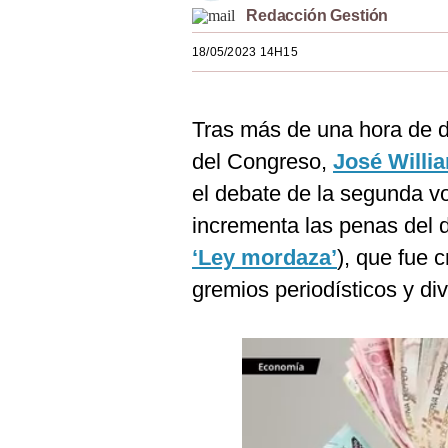
Redacción Gestión
Estilos
18/05/2023 14H15
Mundo
EEUU
Tras más de una hora de di
México
del Congreso,
José Willi
España
el debate de la segunda vo
Internacional
incrementa las penas del 
‘Ley mordaza’
), que fue 
Tecnología
gremios periodísticos y d
Club del Suscriptor
Mix
G de Gestión
Notas Contratadas