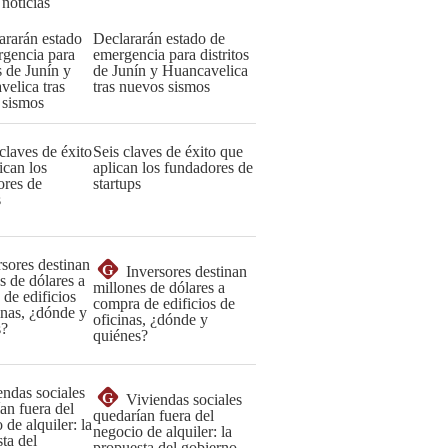
 noticias
Declararán estado de
emergencia para distritos
de Junín y Huancavelica
tras nuevos sismos
Seis claves de éxito que
aplican los fundadores de
startups
G
Inversores destinan
millones de dólares a
compra de edificios de
oficinas, ¿dónde y
quiénes?
G
Viviendas sociales
quedarían fuera del
negocio de alquiler: la
propuesta del gobierno