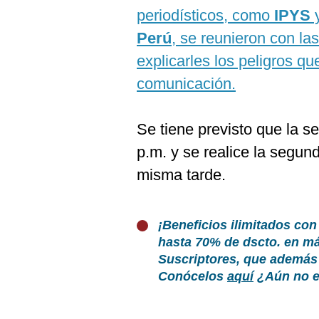
periodísticos, como
IPYS
y
Perú
, se reunieron con la
explicarles los peligros q
comunicación.
Se tiene previsto que la se
p.m. y se realice la segun
misma tarde.
¡Beneficios ilimitados con
hasta 70% de dscto. en m
Suscriptores, que además 
Conócelos
aquí
¿Aún no er