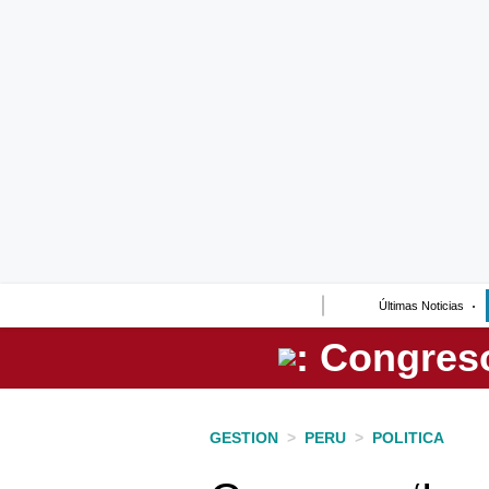
Lo último
Peru Quiosco
Portada
Empresas
Management & Empleo
Economía
Últimas Noticias
Mercados
Perú
Política
GESTION
>
PERU
>
POLITICA
Tu Dinero