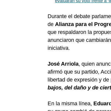
evaluarán su voto frente a ‘
De
Cookies
Preguntas
Durante el debate parlame
Frecuentes
de
Alianza para el Progr
que respaldaron la propues
anunciaron que cambiarán 
iniciativa.
José Arriola
, quien anunc
afirmó que su partido, Acc
libertad de expresión y de
bajos, del daño y de cie
En la misma línea,
Eduar