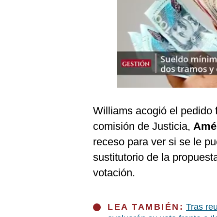
Podcast
Gestión TV
Videos
Fotogalerías
gestion.pe
Williams acogió el pedido 
¿quiénes
comisión de Justicia,
Amé
Somos?
receso para ver si se le p
Términos
sustitutorio de la propues
Y
Condiciones
votación.
Política
De
Privacidad
LEA TAMBIÉN:
Tras re
Politica