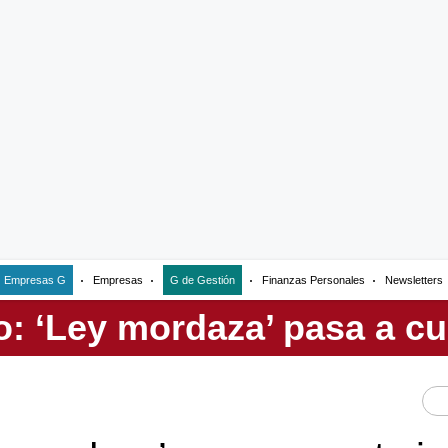
Empresas G
Empresas
G de Gestión
Finanzas Personales
Newsletters